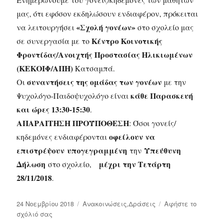
μας, ότι εφόσον εκδηλώσουν ενδιαφέρον, πρόκειται
«Σχολή γονέων»
να λειτουργήσει
στο σχολείο μας
Κέντρο Κοινοτικής
σε συνεργασία με το
Φροντίδας/Ανοιχτής Προστασίας Ηλικιωμένων
(ΚΕΚΟΙΦ/ΑΠΗ)
Κατσαμπά.
συναντήσεις της ομάδας των γονέων
Οι
με την
κάθε Παρασκευή
Ψυχολόγο-Παιδοψυχολόγο είναι
και ώρες 13:30-15:30
.
ΑΠΑΡΑΙΤΗΣΗ ΠΡΟΫΠΟΘΕΣΗ
: Όσοι γονείς/
οφείλουν να
κηδεμόνες ενδιαφέρονται
επιστρέψουν
υπογεγραμμένη
Υπεύθυνη
την
Δήλωση
μέχρι την Τετάρτη
στο σχολείο,
28/11/2018
.
Δημοσιεύτηκε
24 Νοεμβρίου 2018
Κατηγορίες
Ανακοινώσεις
,
Δράσεις
Αφήστε το
την
σχόλιό σας
στο