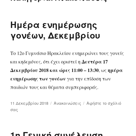
Ημέρα ενημέρωσης
γονέων, Δεκεμβρίου
Το 12ο Γυμνάσιο Ηρακλείου ενημερώνει τους γονείς
Δευτέρα 17
και κηδεμόνες, ότι έχει οριστεί η
Δεκεμβρίου 2018 και ώρες 11:00 – 13:30
ημέρα
, ως
ενημέρωσης των γονέων
για την επίδοση των
παιδιών τους και θέματα συμπεριφοράς.
Δημοσιεύτηκε
11 Δεκεμβρίου 2018
Κατηγορίες
Ανακοινώσεις
Αφήστε το σχόλιό
την
σας
στο
Ημέρα
ενημέρωσης
γονέων,
1η Γενική συνέλευση
Δεκεμβρίου