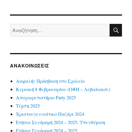
ΠΡΟ
άρθρων
ΗΓΟ
ΎΜΕ
ΝΗ
ΣΕΛΊ
ΑΝ
Αναζήτηση
ΔΑ
για:
ΑΝΑΚΟΙΝΏΣΕΙΣ
Ασφαλής Πρόσβαση στο Σχολείο
Κυριακή 8 Φεβρουαρίου (ΟΦΗ – Λεβαδιακός)
Αποχαιρετιστήριο Party 2025
Τέμπη 2025
Χριστουγεννιάτικο Παζάρι 2024
Ετήσια Συνδρομή 2024 – 2025, Υπενθύμιση
Ετήσια Συνδρομή 2024 – 2025