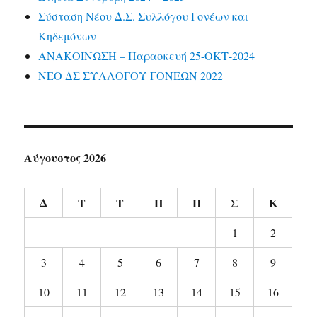
Σύσταση Νέου Δ.Σ. Συλλόγου Γονέων και
Κηδεμόνων
ΑΝΑΚΟΙΝΩΣΗ – Παρασκευή 25-ΟΚΤ-2024
ΝΕΟ ΔΣ ΣΥΛΛΟΓΟΥ ΓΟΝΕΩΝ 2022
Αύγουστος 2026
Δ
Τ
Τ
Π
Π
Σ
Κ
1
2
3
4
5
6
7
8
9
10
11
12
13
14
15
16