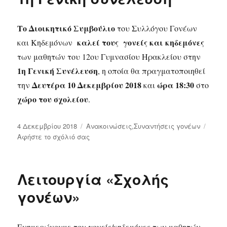
Το Διοικητικό Συμβούλιο
του Συλλόγου Γονέων
καλεί τους γονείς και κηδεμόνες
και Κηδεμόνων
των μαθητών του 12ου Γυμνασίου Ηρακλείου στην
1η Γενική Συνέλευση
, η οποία θα πραγματοποιηθεί
Δευτέρα 10 Δεκεμβρίου 2018
ώρα 18:30
την
και
στο
χώρο του σχολείου
.
Δημοσιεύτηκε
4 Δεκεμβρίου 2018
Κατηγορίες
Ανακοινώσεις
,
Συναντήσεις γονέων
την
Αφήστε το σχόλιό σας
στο
1η
Γενική
συνέλευση
Λειτουργία «Σχολής
γονέων»
Ενημερώνουμε του γονείς/κηδεμόνες των μαθητών