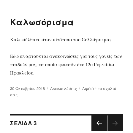
Λειτουργία
«Σχολής
γονέων»
Καλωσόρισμα
Καλωσήλθατε στον ιστότοπο του Συλλόγου μας.
Εδώ αναρτούνται ανακοινώσεις για τους γονείς των
παιδιών μας, τα οποία φοιτούν στο 12ο Γυμνάσιο
Ηρακλείου.
Δημοσιεύτηκε
30 Οκτωβρίου 2018
Κατηγορίες
Ανακοινώσεις
Αφήστε το σχόλιό
την
σας
στο
Καλωσόρισμα
Πλοήγηση
ΣΕΛΊΔΑ
3