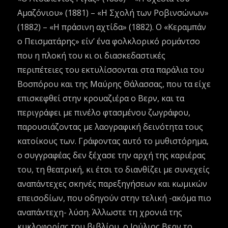
Αμαζόνιου» (1881) – «Η Σχολή των Ροβινσώνων»
(1882) – «Η πράσινη αχτίδα» (1882). Ο «Κεραμπάν
ο Πεισματάρης» είν’ ένα φολκλορικό ρομάντσο
που η πλοκή του κι οι διασκεδαστικές
περιπέτειες του εκτυλίσσονται στα παράλια του
Βοσπόρου και της Μαύρης Θάλασσας, που τα είχε
επισκεφθεί στην κρουαζιέρα ο Βερν, και τα
περιγράφει με πινέλο φτασμένου ζωγράφου,
παρουσιάζοντας με λαογραφική δεινότητα τους
κατοίκους των. Γράφοντας αυτό το μυθιστόρημα,
ο συγγραφέας δεν ξέχασε την αρχή της καριέρας
του, τη θεατρική, κι έτσι το διανθίζει με συνεχείς
αναπάντεχες σκηνές παρεξηγήσεων και κωμικών
επεισοδίων, που οδηγούν στην τελική -ακόμα πιο
αναπάντεχη- λύση. Άλλωστε τη χρονιά της
κυκλοφορίας του βιβλίου, ο Ιούλιος Βερν το