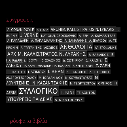
Συγγραφείς
ARCHIM. KALLISTRATOS N. LYRAKIS
A. CΟΝΑΝ-DOYLE
D.
A. LESKY
J. VERNE
BURNIE
NATIONAL GEOGRAPHIC
Α. ΖΕΗ
Α. ΚΑΡΚΑΒΙΤΣΑΣ
Α. ΠΑΠΑΔΑΚΗ
Α. ΠΑΠΑΔΙΑΜΑΝΤΗΣ
Α. ΣΑΜΑΡΑΚΗΣ
Α. ΣΚΑΡΟΟΥ
Α. ΤΖ.
ΑΝΘΟΛΟΓΙΑ
ΚΡΟΝΙΝ
Α. ΤΡΑΓΑΝΙΤΗΣ
ΑΙΣΩΠΟΣ
ΑΡΙΣΤΟΦΑΝΗΣ
ΑΡΧΙΜ. ΚΑΛΛΙΣΤΡΑΤΟΣ Ν. ΛΥΡΑΚΗΣ
Β.
Β. ΒΑΣΙΛΙΚΟΣ
Ε.
ΠΑΠΑΔΑΚΗΣ
Δ. ΧΑΤΖΗΣ
ΒΟΥΛΗ
Δ. ΣΟΛΩΜΟΣ
Δ. ΣΩΤΗΡΙΟΥ
ΑΛΕΞΙΟΥ
Ζ. ΣΑΡΗ
Ε. ΛΑΜΠΙΘΙΑΝΑΚΗ-ΠΑΠΑΔΑΚΗ
Ε. ΧΕΜΙΝΓΟΥΕΪ
Ι. ΒΕΡΝ
Ι. ΑΣΙΜΩΦ
ΗΡΟΔΟΤΟΣ
Κ.Π. ΚΑΒΑΦΗΣ
Λ. ΠΕΤΡΟΒΙΤΣ-
Μ.
ΑΝΔΡΟΥΤΣΟΠΟΥΛΟΥ
Μ. ΙΟΡΔΑΝΙΔΟΥ
Μ. ΚΟΥΜΑΝΤΑΡΕΑΣ
Ν. ΚΑΖΑΝΤΖΑΚΗΣ
ΛΟΥΝΤΕΜΗΣ
Π.
Ν. ΤΖΩΡΤΖΟΓΛΟΥ
ΟΜΗΡΟΣ
ΣΥΛΛΟΓΙΚΟ
Τ. ΚΙΝΙ
ΔΕΛΤΑ
ΤΖ. ΛΟΝΤΟΝ
ΥΠΟΥΡΓΕΙΟ ΠΑΙΔΕΙΑΣ
Φ. ΝΤΟΣΤΟΓΙΕΦΣΚΙ
Πρόσφατα βιβλία