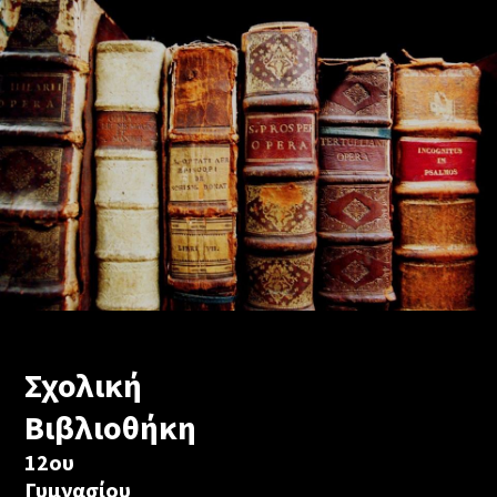
Σχολική
Βιβλιοθήκη
12ου
Γυμνασίου