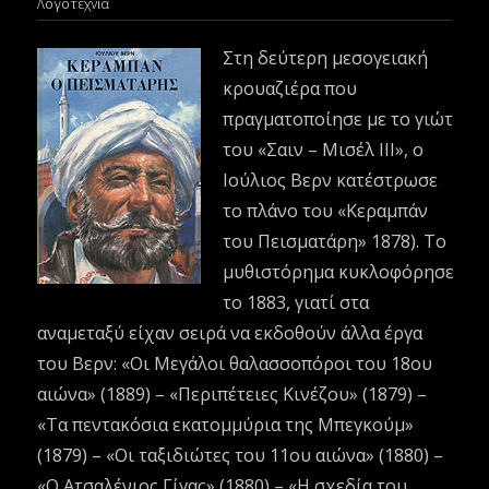
Λογοτεχνία
Στη δεύτερη μεσογειακή
κρουαζιέρα που
πραγματοποίησε με το γιώτ
του «Σαιν – Μισέλ III», ο
Ιούλιος Βερν κατέστρωσε
το πλάνο του «Κεραμπάν
του Πεισματάρη» 1878). Το
μυθιστόρημα κυκλοφόρησε
το 1883, γιατί στα
αναμεταξύ είχαν σειρά να εκδοθούν άλλα έργα
του Βερν: «Οι Μεγάλοι θαλασσοπόροι του 18ου
αιώνα» (1889) – «Περιπέτειες Κινέζου» (1879) –
«Τα πεντακόσια εκατομμύρια της Μπεγκούμ»
(1879) – «Οι ταξιδιώτες του 11ου αιώνα» (1880) –
«Ο Ατσαλένιος Γίγας» (1880) – «Η σχεδία του