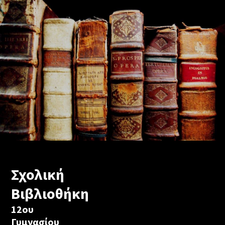
Σχολική
Βιβλιοθήκη
12ου
Γυμνασίου