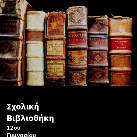
Σχολική
Βιβλιοθήκη
12ου
Γυμνασίου