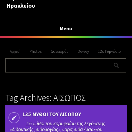
Ηρακλείου
Menu
Αρχική
Photos
Δανεισμός
Dewey
12ο Γυμνάσιο
Tag Archives: ΑΙΣΩΠΟΣ
135 ΜΥΘΟΙ ΤΟΥ ΑΙΣΩΠΟΥ
135 μύθοι του κορυφαίου της λεγόμενης
«διδακτικής μυθολογίας», παραμυθά Αίσωπου.