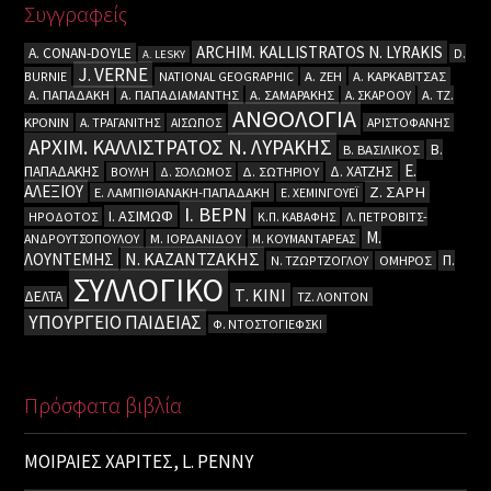
Συγγραφείς
ARCHIM. KALLISTRATOS N. LYRAKIS
A. CΟΝΑΝ-DOYLE
D.
A. LESKY
J. VERNE
BURNIE
NATIONAL GEOGRAPHIC
Α. ΖΕΗ
Α. ΚΑΡΚΑΒΙΤΣΑΣ
Α. ΠΑΠΑΔΑΚΗ
Α. ΠΑΠΑΔΙΑΜΑΝΤΗΣ
Α. ΣΑΜΑΡΑΚΗΣ
Α. ΣΚΑΡΟΟΥ
Α. ΤΖ.
ΑΝΘΟΛΟΓΙΑ
ΚΡΟΝΙΝ
Α. ΤΡΑΓΑΝΙΤΗΣ
ΑΙΣΩΠΟΣ
ΑΡΙΣΤΟΦΑΝΗΣ
ΑΡΧΙΜ. ΚΑΛΛΙΣΤΡΑΤΟΣ Ν. ΛΥΡΑΚΗΣ
Β.
Β. ΒΑΣΙΛΙΚΟΣ
Ε.
ΠΑΠΑΔΑΚΗΣ
Δ. ΧΑΤΖΗΣ
ΒΟΥΛΗ
Δ. ΣΟΛΩΜΟΣ
Δ. ΣΩΤΗΡΙΟΥ
ΑΛΕΞΙΟΥ
Ζ. ΣΑΡΗ
Ε. ΛΑΜΠΙΘΙΑΝΑΚΗ-ΠΑΠΑΔΑΚΗ
Ε. ΧΕΜΙΝΓΟΥΕΪ
Ι. ΒΕΡΝ
Ι. ΑΣΙΜΩΦ
ΗΡΟΔΟΤΟΣ
Κ.Π. ΚΑΒΑΦΗΣ
Λ. ΠΕΤΡΟΒΙΤΣ-
Μ.
ΑΝΔΡΟΥΤΣΟΠΟΥΛΟΥ
Μ. ΙΟΡΔΑΝΙΔΟΥ
Μ. ΚΟΥΜΑΝΤΑΡΕΑΣ
Ν. ΚΑΖΑΝΤΖΑΚΗΣ
ΛΟΥΝΤΕΜΗΣ
Π.
Ν. ΤΖΩΡΤΖΟΓΛΟΥ
ΟΜΗΡΟΣ
ΣΥΛΛΟΓΙΚΟ
Τ. ΚΙΝΙ
ΔΕΛΤΑ
ΤΖ. ΛΟΝΤΟΝ
ΥΠΟΥΡΓΕΙΟ ΠΑΙΔΕΙΑΣ
Φ. ΝΤΟΣΤΟΓΙΕΦΣΚΙ
Πρόσφατα βιβλία
ΜΟΙΡΑΙΕΣ ΧΑΡΙΤΕΣ, L. PENNY