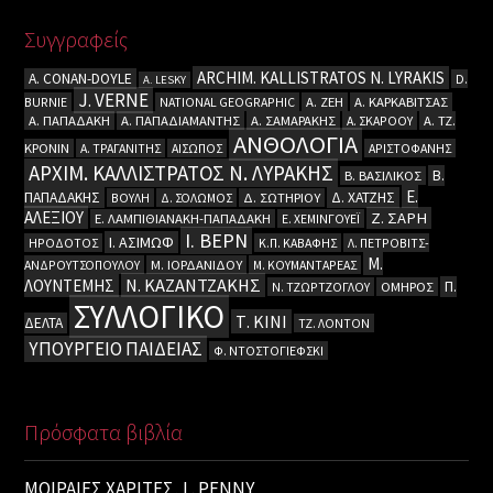
Συγγραφείς
ARCHIM. KALLISTRATOS N. LYRAKIS
A. CΟΝΑΝ-DOYLE
D.
A. LESKY
J. VERNE
BURNIE
NATIONAL GEOGRAPHIC
Α. ΖΕΗ
Α. ΚΑΡΚΑΒΙΤΣΑΣ
Α. ΠΑΠΑΔΑΚΗ
Α. ΠΑΠΑΔΙΑΜΑΝΤΗΣ
Α. ΣΑΜΑΡΑΚΗΣ
Α. ΣΚΑΡΟΟΥ
Α. ΤΖ.
ΑΝΘΟΛΟΓΙΑ
ΚΡΟΝΙΝ
Α. ΤΡΑΓΑΝΙΤΗΣ
ΑΙΣΩΠΟΣ
ΑΡΙΣΤΟΦΑΝΗΣ
ΑΡΧΙΜ. ΚΑΛΛΙΣΤΡΑΤΟΣ Ν. ΛΥΡΑΚΗΣ
Β.
Β. ΒΑΣΙΛΙΚΟΣ
Ε.
ΠΑΠΑΔΑΚΗΣ
Δ. ΧΑΤΖΗΣ
ΒΟΥΛΗ
Δ. ΣΟΛΩΜΟΣ
Δ. ΣΩΤΗΡΙΟΥ
ΑΛΕΞΙΟΥ
Ζ. ΣΑΡΗ
Ε. ΛΑΜΠΙΘΙΑΝΑΚΗ-ΠΑΠΑΔΑΚΗ
Ε. ΧΕΜΙΝΓΟΥΕΪ
Ι. ΒΕΡΝ
Ι. ΑΣΙΜΩΦ
ΗΡΟΔΟΤΟΣ
Κ.Π. ΚΑΒΑΦΗΣ
Λ. ΠΕΤΡΟΒΙΤΣ-
Μ.
ΑΝΔΡΟΥΤΣΟΠΟΥΛΟΥ
Μ. ΙΟΡΔΑΝΙΔΟΥ
Μ. ΚΟΥΜΑΝΤΑΡΕΑΣ
Ν. ΚΑΖΑΝΤΖΑΚΗΣ
ΛΟΥΝΤΕΜΗΣ
Π.
Ν. ΤΖΩΡΤΖΟΓΛΟΥ
ΟΜΗΡΟΣ
ΣΥΛΛΟΓΙΚΟ
Τ. ΚΙΝΙ
ΔΕΛΤΑ
ΤΖ. ΛΟΝΤΟΝ
ΥΠΟΥΡΓΕΙΟ ΠΑΙΔΕΙΑΣ
Φ. ΝΤΟΣΤΟΓΙΕΦΣΚΙ
Πρόσφατα βιβλία
ΜΟΙΡΑΙΕΣ ΧΑΡΙΤΕΣ, L. PENNY