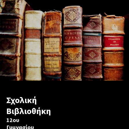
Σχολική
Βιβλιοθήκη
12ου
Γυμνασίου