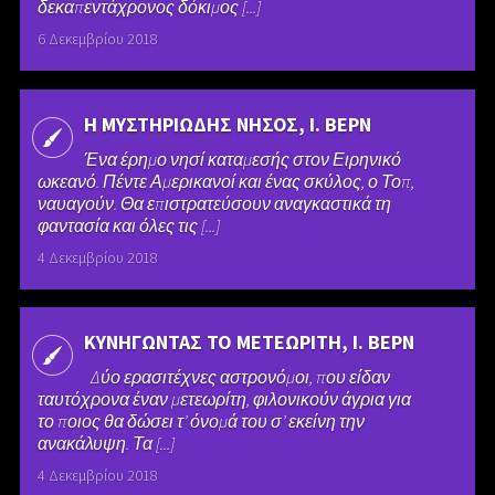
δεκαπεντάχρονος δόκιμος [...]
6 Δεκεμβρίου 2018
Η ΜΥΣΤΗΡΙΩΔΗΣ ΝΗΣΟΣ, Ι. ΒΕΡΝ
Ένα έρημο νησί καταμεσής στον Ειρηνικό
ωκεανό. Πέντε Αμερικανοί και ένας σκύλος, ο Τοπ,
ναυαγούν. Θα επιστρατεύσουν αναγκαστικά τη
φαντασία και όλες τις [...]
4 Δεκεμβρίου 2018
ΚΥΝΗΓΩΝΤΑΣ ΤΟ ΜΕΤΕΩΡΙΤΗ, Ι. ΒΕΡΝ
Δύο ερασιτέχνες αστρονόμοι, που είδαν
ταυτόχρονα έναν μετεωρίτη, φιλονικούν άγρια για
το ποιος θα δώσει τ’ όνομά του σ’ εκείνη την
ανακάλυψη. Τα [...]
4 Δεκεμβρίου 2018