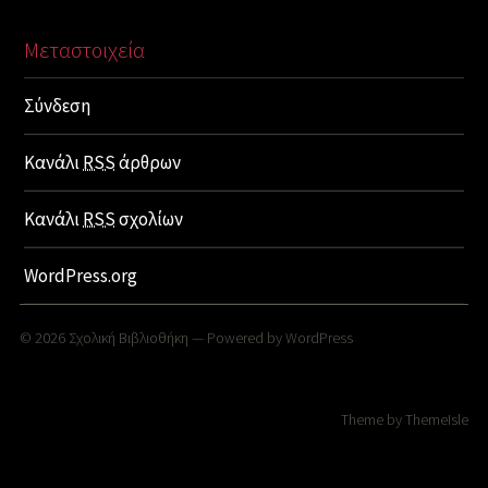
Μεταστοιχεία
Σύνδεση
Κανάλι
RSS
άρθρων
Κανάλι
RSS
σχολίων
WordPress.org
© 2026
Σχολική Βιβλιοθήκη
— Powered by
WordPress
Theme by
ThemeIsle