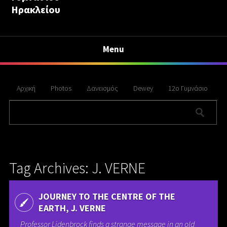
Ηρακλείου
Menu
Αρχική
Photos
Δανεισμός
Dewey
12ο Γυμνάσιο
Tag Archives: J. VERNE
JOURNEY TO THE CENTRE OF THE
EARTH, J. VERNE
Professor Lidenbrock finds a strange message in an old