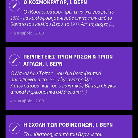
Ο ΚΟΣΜΟΚΡΑΤΩΡ, Ι. ΒΕΡΝ
Ο «Κοσμοκράτωρ» πρέπει να ‘χει γραφτεί το
1898 – μα κυκλοφόρησε λινούς μήνες πριν από το
θάνατο του Ιουλίου Βερν, το 1904. Απ’ τις αρχές [...]
4 Δεκεμβρίου 2018
ΠΕΡΙΠΕΤΕΙΕΣ ΤΡΙΩΝ ΡΩΣΩΝ & ΤΡΙΩΝ
ΑΓΓΛΩΝ, Ι. ΒΕΡΝ
Ο Ναπολέων Τρίτος -που ένα θριαμβευτικό
δημοψήφισμα, το 1852, είχε ανακηρύξει
Αυτοκράτορα- και που ο μαχητικός Βίκτωρ Ουγκώ
αποκαλεί χλευαστικά αλλά δίκαια [...]
4 Δεκεμβρίου 2018
Η ΣΧΟΛΗ ΤΩΝ ΡΟΒΙΝΣΩΝΩΝ, Ι. ΒΕΡΝ
Το μυθιστόρημα αυτό του Βερν με τον