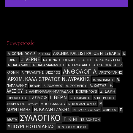
Συγγραφείς
ARCHIM. KALLISTRATOS N. LYRAKIS
A. CΟΝΑΝ-DOYLE
D.
A. LESKY
J. VERNE
BURNIE
NATIONAL GEOGRAPHIC
Α. ΖΕΗ
Α. ΚΑΡΚΑΒΙΤΣΑΣ
Α. ΠΑΠΑΔΑΚΗ
Α. ΠΑΠΑΔΙΑΜΑΝΤΗΣ
Α. ΣΑΜΑΡΑΚΗΣ
Α. ΣΚΑΡΟΟΥ
Α. ΤΖ.
ΑΝΘΟΛΟΓΙΑ
ΚΡΟΝΙΝ
Α. ΤΡΑΓΑΝΙΤΗΣ
ΑΙΣΩΠΟΣ
ΑΡΙΣΤΟΦΑΝΗΣ
ΑΡΧΙΜ. ΚΑΛΛΙΣΤΡΑΤΟΣ Ν. ΛΥΡΑΚΗΣ
Β.
Β. ΒΑΣΙΛΙΚΟΣ
Ε.
ΠΑΠΑΔΑΚΗΣ
Δ. ΧΑΤΖΗΣ
ΒΟΥΛΗ
Δ. ΣΟΛΩΜΟΣ
Δ. ΣΩΤΗΡΙΟΥ
ΑΛΕΞΙΟΥ
Ζ. ΣΑΡΗ
Ε. ΛΑΜΠΙΘΙΑΝΑΚΗ-ΠΑΠΑΔΑΚΗ
Ε. ΧΕΜΙΝΓΟΥΕΪ
Ι. ΒΕΡΝ
Ι. ΑΣΙΜΩΦ
ΗΡΟΔΟΤΟΣ
Κ.Π. ΚΑΒΑΦΗΣ
Λ. ΠΕΤΡΟΒΙΤΣ-
Μ.
ΑΝΔΡΟΥΤΣΟΠΟΥΛΟΥ
Μ. ΙΟΡΔΑΝΙΔΟΥ
Μ. ΚΟΥΜΑΝΤΑΡΕΑΣ
Ν. ΚΑΖΑΝΤΖΑΚΗΣ
ΛΟΥΝΤΕΜΗΣ
Π.
Ν. ΤΖΩΡΤΖΟΓΛΟΥ
ΟΜΗΡΟΣ
ΣΥΛΛΟΓΙΚΟ
Τ. ΚΙΝΙ
ΔΕΛΤΑ
ΤΖ. ΛΟΝΤΟΝ
ΥΠΟΥΡΓΕΙΟ ΠΑΙΔΕΙΑΣ
Φ. ΝΤΟΣΤΟΓΙΕΦΣΚΙ