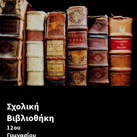
Σχολική
Βιβλιοθήκη
12ου
Γυμνασίου