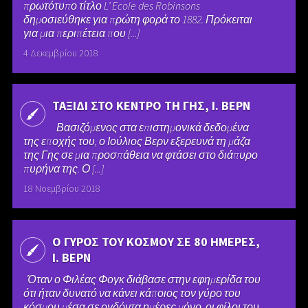
πρωτότυπο τίτλο L’ Ecole des Robinsons
δημοσιεύθηκε για πρώτη φορά το 1882. Πρόκειται
για μια περιπέτεια που [...]
4 Δεκεμβρίου 2018
ΤΑΞΙΔΙ ΣΤΟ ΚΕΝΤΡΟ ΤΗ ΓΗΣ, Ι. ΒΕΡΝ
Βασιζόμενος στα επιστημονικά δεδομένα
της εποχής του, ο Ιούλιος Βερν εξερευνά τη μάζα
της Γης σε μια προσπάθεια να φτάσει στο διάπυρο
πυρήνα της. Ο [...]
18 Νοεμβρίου 2018
O ΓΥΡΟΣ ΤΟΥ ΚΟΣΜΟΥ ΣΕ 80 ΗΜΕΡΕΣ,
Ι. ΒΕΡΝ
Όταν ο Φιλέας Φογκ διάβασε στην εφημερίδα του
ότι ήταν δυνατό να κάνει κάποιος τον γύρο του
κόσμου μέσα σε ογδόντα ημέρες μόνο, οι φίλοι του