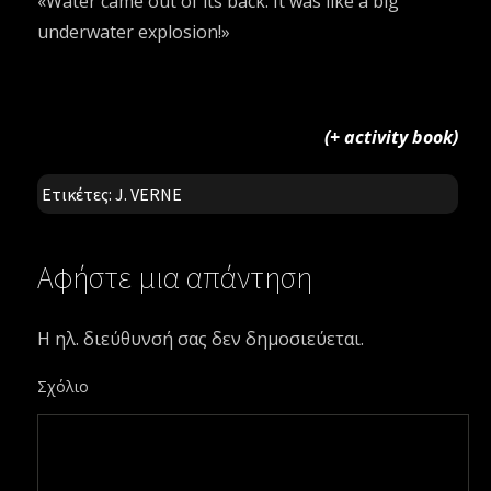
«Water came out of its back. It was like a big
underwater explosion!»
(+ activity book)
Ετικέτες:
J. VERNE
Αφήστε μια απάντηση
Η ηλ. διεύθυνσή σας δεν δημοσιεύεται.
Σχόλιο