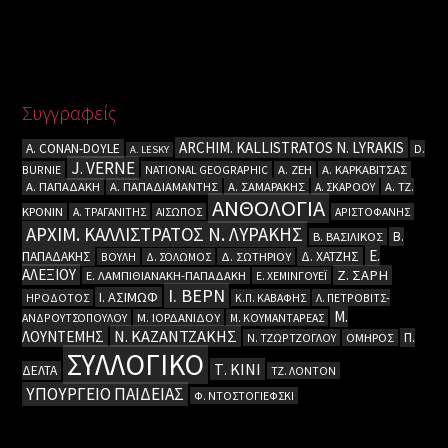
Συγγραφείς
ARCHIM. KALLISTRATOS N. LYRAKIS
A. CΟΝΑΝ-DOYLE
D.
A. LESKY
J. VERNE
BURNIE
NATIONAL GEOGRAPHIC
Α. ΖΕΗ
Α. ΚΑΡΚΑΒΙΤΣΑΣ
Α. ΠΑΠΑΔΑΚΗ
Α. ΠΑΠΑΔΙΑΜΑΝΤΗΣ
Α. ΣΑΜΑΡΑΚΗΣ
Α. ΣΚΑΡΟΟΥ
Α. ΤΖ.
ΑΝΘΟΛΟΓΙΑ
ΚΡΟΝΙΝ
Α. ΤΡΑΓΑΝΙΤΗΣ
ΑΙΣΩΠΟΣ
ΑΡΙΣΤΟΦΑΝΗΣ
ΑΡΧΙΜ. ΚΑΛΛΙΣΤΡΑΤΟΣ Ν. ΛΥΡΑΚΗΣ
Β.
Β. ΒΑΣΙΛΙΚΟΣ
Ε.
ΠΑΠΑΔΑΚΗΣ
Δ. ΧΑΤΖΗΣ
ΒΟΥΛΗ
Δ. ΣΟΛΩΜΟΣ
Δ. ΣΩΤΗΡΙΟΥ
ΑΛΕΞΙΟΥ
Ζ. ΣΑΡΗ
Ε. ΛΑΜΠΙΘΙΑΝΑΚΗ-ΠΑΠΑΔΑΚΗ
Ε. ΧΕΜΙΝΓΟΥΕΪ
Ι. ΒΕΡΝ
Ι. ΑΣΙΜΩΦ
ΗΡΟΔΟΤΟΣ
Κ.Π. ΚΑΒΑΦΗΣ
Λ. ΠΕΤΡΟΒΙΤΣ-
Μ.
ΑΝΔΡΟΥΤΣΟΠΟΥΛΟΥ
Μ. ΙΟΡΔΑΝΙΔΟΥ
Μ. ΚΟΥΜΑΝΤΑΡΕΑΣ
Ν. ΚΑΖΑΝΤΖΑΚΗΣ
ΛΟΥΝΤΕΜΗΣ
Π.
Ν. ΤΖΩΡΤΖΟΓΛΟΥ
ΟΜΗΡΟΣ
ΣΥΛΛΟΓΙΚΟ
Τ. ΚΙΝΙ
ΔΕΛΤΑ
ΤΖ. ΛΟΝΤΟΝ
ΥΠΟΥΡΓΕΙΟ ΠΑΙΔΕΙΑΣ
Φ. ΝΤΟΣΤΟΓΙΕΦΣΚΙ