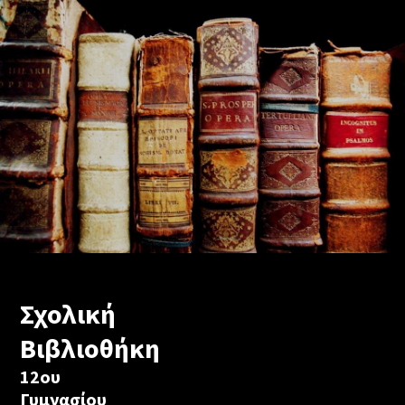
Σχολική
Βιβλιοθήκη
12ου
Γυμνασίου