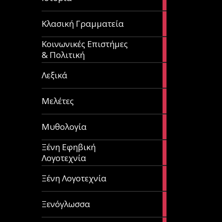
articles
67
Κλασική Γραμματεία
articles
Κοινωνικές Επιστήμες
53
& Πολιτική
articles
28
Λεξικά
articles
62
Μελέτες
articles
14
Μυθολογία
articles
Ξένη Εφηβική
182
Λογοτεχνία
articles
305
Ξένη Λογοτεχνία
articles
85
Ξενόγλωσσα
articles