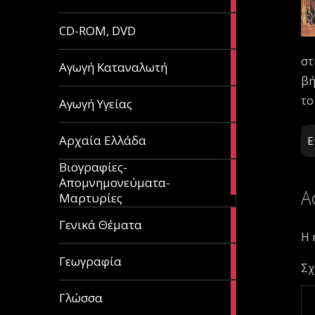
article
51
CD-ROM, DVD
articles
στ
1
Αγωγή Καταναλωτή
article
βή
11
το
Αγωγή Υγείας
articles
60
Αρχαία Ελλάδα
Ε
articles
Βιογραφίες-
56
Απομνημονεύματα-
articles
Α
Μαρτυρίες
70
Γενικά Θέματα
articles
Η 
29
Γεωγραφία
Σχ
articles
43
Γλώσσα
articles