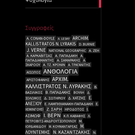
articles
Συγγραφείς
ARCHIM.
A. CΟΝΑΝ-DOYLE
A. LESKY
KALLISTRATOS N. LYRAKIS
D. BURNIE
J. VERNE
NATIONAL GEOGRAPHIC
Α. ΖΕΗ
Α. ΚΑΡΚΑΒΙΤΣΑΣ
Α. ΠΑΠΑΔΑΚΗ
Α.
ΠΑΠΑΔΙΑΜΑΝΤΗΣ
Α. ΣΑΜΑΡΑΚΗΣ
Α.
ΣΚΑΡΟΟΥ
Α. ΤΖ. ΚΡΟΝΙΝ
Α. ΤΡΑΓΑΝΙΤΗΣ
ΑΝΘΟΛΟΓΙΑ
ΑΙΣΩΠΟΣ
ΑΡΧΙΜ.
ΑΡΙΣΤΟΦΑΝΗΣ
ΚΑΛΛΙΣΤΡΑΤΟΣ Ν. ΛΥΡΑΚΗΣ
Β.
Β. ΠΑΠΑΔΑΚΗΣ
ΒΑΣΙΛΙΚΟΣ
ΒΟΥΛΗ
Δ.
Ε.
Δ. ΧΑΤΖΗΣ
ΣΟΛΩΜΟΣ
Δ. ΣΩΤΗΡΙΟΥ
ΑΛΕΞΙΟΥ
Ε. ΛΑΜΠΙΘΙΑΝΑΚΗ-ΠΑΠΑΔΑΚΗ
Ε.
Ζ. ΣΑΡΗ
Ι.
ΧΕΜΙΝΓΟΥΕΪ
ΗΡΟΔΟΤΟΣ
Ι. ΒΕΡΝ
ΑΣΙΜΩΦ
Κ.Π. ΚΑΒΑΦΗΣ
Λ.
ΠΕΤΡΟΒΙΤΣ-ΑΝΔΡΟΥΤΣΟΠΟΥΛΟΥ
Μ.
Μ.
ΙΟΡΔΑΝΙΔΟΥ
Μ. ΚΟΥΜΑΝΤΑΡΕΑΣ
Ν. ΚΑΖΑΝΤΖΑΚΗΣ
ΛΟΥΝΤΕΜΗΣ
Ν.