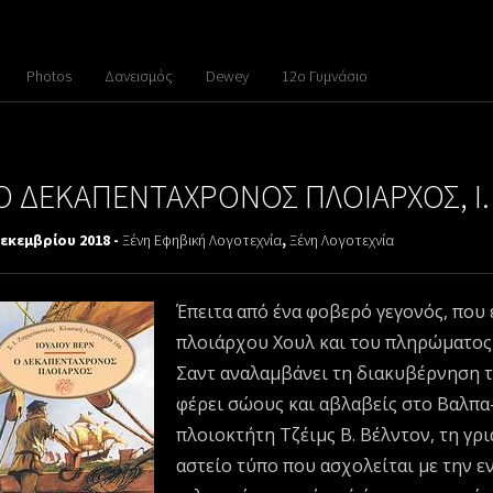
Photos
Δανεισμός
Dewey
12ο Γυμνάσιο
Ο ΔΕΚΑΠΕΝΤΑΧΡΟΝΟΣ ΠΛΟΙΑΡΧΟΣ, Ι.
Δεκεμβρίου 2018 -
Ξένη Εφηβική Λογοτεχνία
,
Ξένη Λογοτεχνία
Έπειτα από ένα φοβερό γεγονός, που 
πλοιάρχου Χουλ και του πληρώματος 
Σαντ αναλαμβάνει τη διακυβέρνηση το
φέρει σώους και αβλαβείς στο Βαλπα-ρ
πλοιοκτήτη Τζέιμς Β. Βέλντον, τη γρ
αστείο τύπο που ασχολείται με την ε