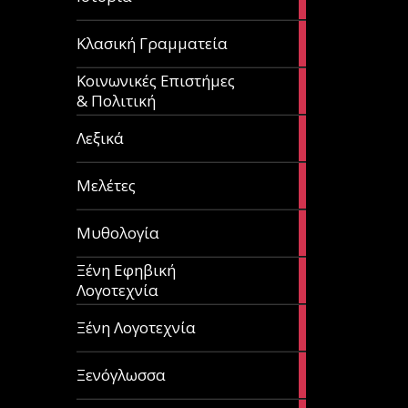
articles
67
Κλασική Γραμματεία
articles
Κοινωνικές Επιστήμες
53
& Πολιτική
articles
28
Λεξικά
articles
62
Μελέτες
articles
14
Μυθολογία
articles
Ξένη Εφηβική
182
Λογοτεχνία
articles
305
Ξένη Λογοτεχνία
articles
85
Ξενόγλωσσα
articles