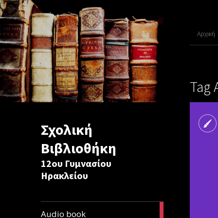
Αρχική
Tag 
Σχολική
Βιβλιοθήκη
12ου Γυμνασίου
Ηρακλείου
1
Audio book