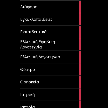
29
Διάφορα
articles
58
Εγκυκλοπαίδειες
articles
214
Εκπαιδευτικά
articles
Ελληνική Εφηβική
128
Λογοτεχνία
articles
382
Ελληνική Λογοτεχνία
articles
13
Θέατρο
articles
31
Θρησκεία
articles
27
Ιατρική
articles
281
Ιστορία