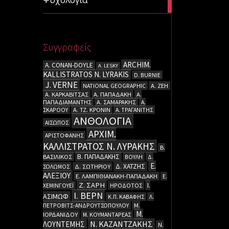
articles
Συγγραφείς
ARCHIM.
A. CΟΝΑΝ-DOYLE
A. LESKY
KALLISTRATOS N. LYRAKIS
D. BURNIE
J. VERNE
NATIONAL GEOGRAPHIC
Α. ΖΕΗ
Α. ΚΑΡΚΑΒΙΤΣΑΣ
Α. ΠΑΠΑΔΑΚΗ
Α.
ΠΑΠΑΔΙΑΜΑΝΤΗΣ
Α. ΣΑΜΑΡΑΚΗΣ
Α.
ΣΚΑΡΟΟΥ
Α. ΤΖ. ΚΡΟΝΙΝ
Α. ΤΡΑΓΑΝΙΤΗΣ
ΑΝΘΟΛΟΓΙΑ
ΑΙΣΩΠΟΣ
ΑΡΧΙΜ.
ΑΡΙΣΤΟΦΑΝΗΣ
ΚΑΛΛΙΣΤΡΑΤΟΣ Ν. ΛΥΡΑΚΗΣ
Β.
Β. ΠΑΠΑΔΑΚΗΣ
ΒΑΣΙΛΙΚΟΣ
ΒΟΥΛΗ
Δ.
Ε.
Δ. ΧΑΤΖΗΣ
ΣΟΛΩΜΟΣ
Δ. ΣΩΤΗΡΙΟΥ
ΑΛΕΞΙΟΥ
Ε. ΛΑΜΠΙΘΙΑΝΑΚΗ-ΠΑΠΑΔΑΚΗ
Ε.
Ζ. ΣΑΡΗ
Ι.
ΧΕΜΙΝΓΟΥΕΪ
ΗΡΟΔΟΤΟΣ
Ι. ΒΕΡΝ
ΑΣΙΜΩΦ
Κ.Π. ΚΑΒΑΦΗΣ
Λ.
ΠΕΤΡΟΒΙΤΣ-ΑΝΔΡΟΥΤΣΟΠΟΥΛΟΥ
Μ.
Μ.
ΙΟΡΔΑΝΙΔΟΥ
Μ. ΚΟΥΜΑΝΤΑΡΕΑΣ
Ν. ΚΑΖΑΝΤΖΑΚΗΣ
ΛΟΥΝΤΕΜΗΣ
Ν.