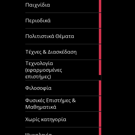
14
Παιχνίδια
articles
9
Περιοδικά
articles
3
Πολιτιστικά Θέματα
articles
120
Τέχνες & Διασκέδαση
articles
Τεχνολογία
81
(εφαρμοσμένες
articles
επιστήμες)
19
Φιλοσοφία
articles
Φυσικές Επιστήμες &
149
Μαθηματικά
articles
1
Χωρίς κατηγορία
article
23
Ψυχολογία