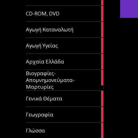
article
51
CD-ROM, DVD
articles
1
Αγωγή Καταναλωτή
article
11
Αγωγή Υγείας
articles
60
Αρχαία Ελλάδα
articles
Βιογραφίες-
56
Απομνημονεύματα-
articles
Μαρτυρίες
70
Γενικά Θέματα
articles
29
Γεωγραφία
articles
43
Γλώσσα
articles