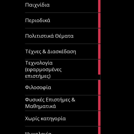
14
Παιχνίδια
articles
9
Περιοδικά
articles
3
Πολιτιστικά Θέματα
articles
120
Τέχνες & Διασκέδαση
articles
Τεχνολογία
81
(εφαρμοσμένες
articles
επιστήμες)
19
Φιλοσοφία
articles
Φυσικές Επιστήμες &
149
Μαθηματικά
articles
1
Χωρίς κατηγορία
article
23
Ψυχολογία