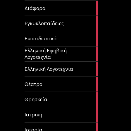
29
Διάφορα
articles
58
Εγκυκλοπαίδειες
articles
214
Εκπαιδευτικά
articles
Ελληνική Εφηβική
128
Λογοτεχνία
articles
382
Ελληνική Λογοτεχνία
articles
13
Θέατρο
articles
31
Θρησκεία
articles
27
Ιατρική
articles
281
Ιστορία