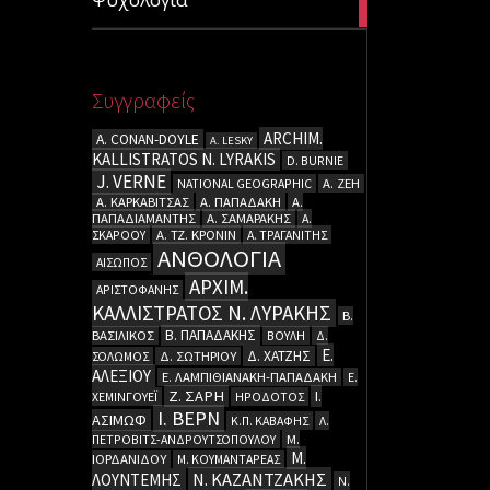
articles
Συγγραφείς
ARCHIM.
A. CΟΝΑΝ-DOYLE
A. LESKY
KALLISTRATOS N. LYRAKIS
D. BURNIE
J. VERNE
NATIONAL GEOGRAPHIC
Α. ΖΕΗ
Α. ΚΑΡΚΑΒΙΤΣΑΣ
Α. ΠΑΠΑΔΑΚΗ
Α.
ΠΑΠΑΔΙΑΜΑΝΤΗΣ
Α. ΣΑΜΑΡΑΚΗΣ
Α.
ΣΚΑΡΟΟΥ
Α. ΤΖ. ΚΡΟΝΙΝ
Α. ΤΡΑΓΑΝΙΤΗΣ
ΑΝΘΟΛΟΓΙΑ
ΑΙΣΩΠΟΣ
ΑΡΧΙΜ.
ΑΡΙΣΤΟΦΑΝΗΣ
ΚΑΛΛΙΣΤΡΑΤΟΣ Ν. ΛΥΡΑΚΗΣ
Β.
Β. ΠΑΠΑΔΑΚΗΣ
ΒΑΣΙΛΙΚΟΣ
ΒΟΥΛΗ
Δ.
Ε.
Δ. ΧΑΤΖΗΣ
ΣΟΛΩΜΟΣ
Δ. ΣΩΤΗΡΙΟΥ
ΑΛΕΞΙΟΥ
Ε. ΛΑΜΠΙΘΙΑΝΑΚΗ-ΠΑΠΑΔΑΚΗ
Ε.
Ζ. ΣΑΡΗ
Ι.
ΧΕΜΙΝΓΟΥΕΪ
ΗΡΟΔΟΤΟΣ
Ι. ΒΕΡΝ
ΑΣΙΜΩΦ
Κ.Π. ΚΑΒΑΦΗΣ
Λ.
ΠΕΤΡΟΒΙΤΣ-ΑΝΔΡΟΥΤΣΟΠΟΥΛΟΥ
Μ.
Μ.
ΙΟΡΔΑΝΙΔΟΥ
Μ. ΚΟΥΜΑΝΤΑΡΕΑΣ
Ν. ΚΑΖΑΝΤΖΑΚΗΣ
ΛΟΥΝΤΕΜΗΣ
Ν.