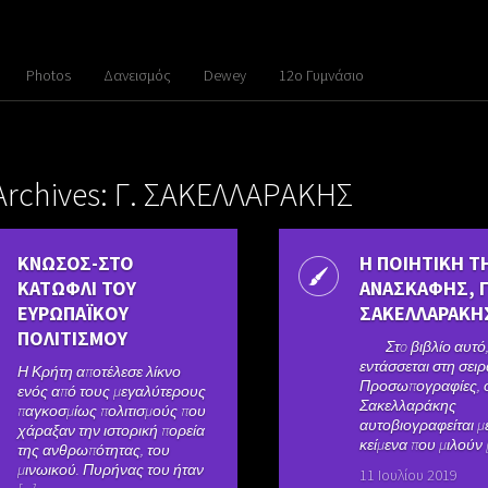
Photos
Δανεισμός
Dewey
12ο Γυμνάσιο
Archives: Γ. ΣΑΚΕΛΛΑΡΑΚΗΣ
ΚΝΩΣΟΣ-ΣΤΟ
Η ΠΟΙΗΤΙΚΗ Τ
ΚΑΤΩΦΛΙ ΤΟΥ
ΑΝΑΣΚΑΦΗΣ, Γ
ΕΥΡΩΠΑΪΚΟΥ
ΣΑΚΕΛΛΑΡΑΚΗ
ΠΟΛΙΤΙΣΜΟΥ
Στo βιβλίο αυτό,
εντάσσεται στη σει
Η Κρήτη αποτέλεσε λίκνο
Προσωπογραφίες, ο
ενός από τους μεγαλύτερους
Σακελλαράκης
παγκοσμίως πολιτισμούς που
αυτοβιογραφείται μ
χάραξαν την ιστορική πορεία
κείμενα που μιλούν [.
της ανθρωπότητας, του
μινωικού. Πυρήνας του ήταν
11 Ιουλίου 2019