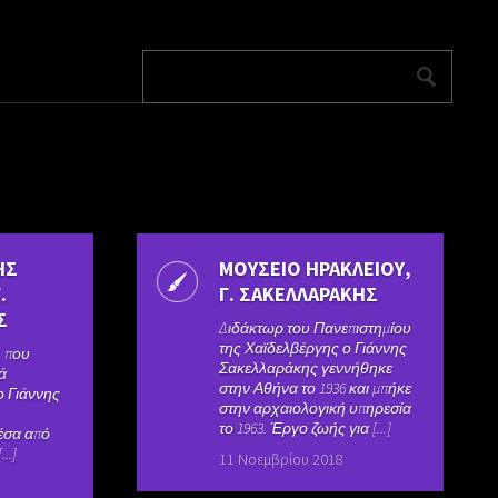
ΗΣ
ΜΟΥΣΕΙΟ ΗΡΑΚΛΕΙΟΥ,
.
Γ. ΣΑΚΕΛΛΑΡΑΚΗΣ
Σ
Διδάκτωρ του Πανεπιστημίου
της Χαϊδελβέργης ο Γιάννης
 που
Σακελλαράκης γεννήθηκε
ρά
στην Αθήνα το 1936 και μπήκε
 Γιάννης
στην αρχαιολογική υπηρεσία
το 1963. Έργο ζωής για [...]
έσα από
..]
11 Νοεμβρίου 2018