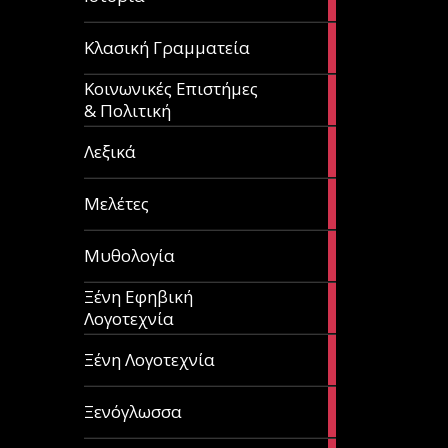
articles
67
Κλασική Γραμματεία
articles
Κοινωνικές Επιστήμες
53
& Πολιτική
articles
28
Λεξικά
articles
62
Μελέτες
articles
14
Μυθολογία
articles
Ξένη Εφηβική
182
Λογοτεχνία
articles
305
Ξένη Λογοτεχνία
articles
85
Ξενόγλωσσα
articles