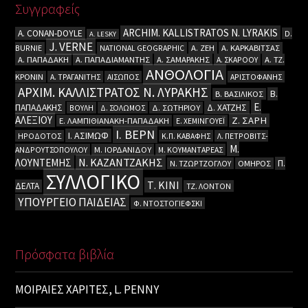
Συγγραφείς
ARCHIM. KALLISTRATOS N. LYRAKIS
A. CΟΝΑΝ-DOYLE
D.
A. LESKY
J. VERNE
BURNIE
NATIONAL GEOGRAPHIC
Α. ΖΕΗ
Α. ΚΑΡΚΑΒΙΤΣΑΣ
Α. ΠΑΠΑΔΑΚΗ
Α. ΠΑΠΑΔΙΑΜΑΝΤΗΣ
Α. ΣΑΜΑΡΑΚΗΣ
Α. ΣΚΑΡΟΟΥ
Α. ΤΖ.
ΑΝΘΟΛΟΓΙΑ
ΚΡΟΝΙΝ
Α. ΤΡΑΓΑΝΙΤΗΣ
ΑΙΣΩΠΟΣ
ΑΡΙΣΤΟΦΑΝΗΣ
ΑΡΧΙΜ. ΚΑΛΛΙΣΤΡΑΤΟΣ Ν. ΛΥΡΑΚΗΣ
Β.
Β. ΒΑΣΙΛΙΚΟΣ
Ε.
ΠΑΠΑΔΑΚΗΣ
Δ. ΧΑΤΖΗΣ
ΒΟΥΛΗ
Δ. ΣΟΛΩΜΟΣ
Δ. ΣΩΤΗΡΙΟΥ
ΑΛΕΞΙΟΥ
Ζ. ΣΑΡΗ
Ε. ΛΑΜΠΙΘΙΑΝΑΚΗ-ΠΑΠΑΔΑΚΗ
Ε. ΧΕΜΙΝΓΟΥΕΪ
Ι. ΒΕΡΝ
Ι. ΑΣΙΜΩΦ
ΗΡΟΔΟΤΟΣ
Κ.Π. ΚΑΒΑΦΗΣ
Λ. ΠΕΤΡΟΒΙΤΣ-
Μ.
ΑΝΔΡΟΥΤΣΟΠΟΥΛΟΥ
Μ. ΙΟΡΔΑΝΙΔΟΥ
Μ. ΚΟΥΜΑΝΤΑΡΕΑΣ
Ν. ΚΑΖΑΝΤΖΑΚΗΣ
ΛΟΥΝΤΕΜΗΣ
Π.
Ν. ΤΖΩΡΤΖΟΓΛΟΥ
ΟΜΗΡΟΣ
ΣΥΛΛΟΓΙΚΟ
Τ. ΚΙΝΙ
ΔΕΛΤΑ
ΤΖ. ΛΟΝΤΟΝ
ΥΠΟΥΡΓΕΙΟ ΠΑΙΔΕΙΑΣ
Φ. ΝΤΟΣΤΟΓΙΕΦΣΚΙ
Πρόσφατα βιβλία
ΜΟΙΡΑΙΕΣ ΧΑΡΙΤΕΣ, L. PENNY