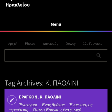
Ηρακλείου
Menu
Αρχική
Photos
Δανεισμός
Dewey
12ο Γυμνάσιο
Tag Archives: Κ. ΠΑΟΛΙΝΙ
ΕΡΑΓΚΟΝ, Κ. ΠΑΟΛΙΝΙ
Ένα αγόρι. . . Ένας δράκος. . . Ένας κόσμος
περιπέτειας. . . Όταν ο Έραγκον, ένα φτωχό