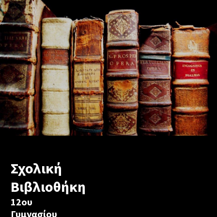
Σχολική
Βιβλιοθήκη
12ου
Γυμνασίου