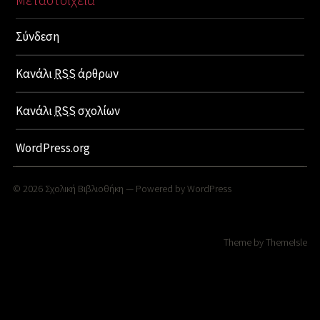
Σύνδεση
Κανάλι
RSS
άρθρων
Κανάλι
RSS
σχολίων
WordPress.org
© 2026
Σχολική Βιβλιοθήκη
— Powered by
WordPress
Theme by
ThemeIsle