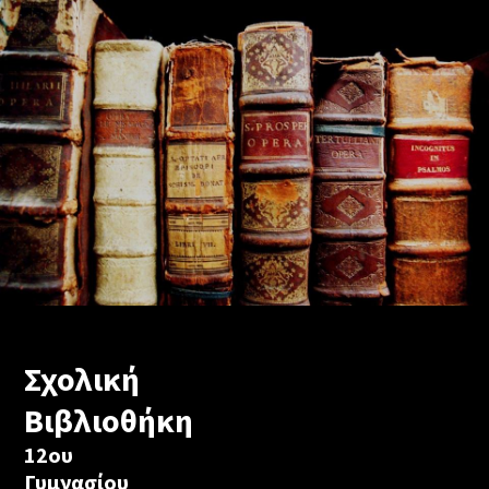
Σχολική
Βιβλιοθήκη
12ου
Γυμνασίου