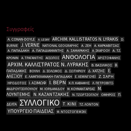
Συγγραφείς
ARCHIM. KALLISTRATOS N. LYRAKIS
A. CΟΝΑΝ-DOYLE
D.
A. LESKY
J. VERNE
BURNIE
NATIONAL GEOGRAPHIC
Α. ΖΕΗ
Α. ΚΑΡΚΑΒΙΤΣΑΣ
Α. ΠΑΠΑΔΑΚΗ
Α. ΠΑΠΑΔΙΑΜΑΝΤΗΣ
Α. ΣΑΜΑΡΑΚΗΣ
Α. ΣΚΑΡΟΟΥ
Α. ΤΖ.
ΑΝΘΟΛΟΓΙΑ
ΚΡΟΝΙΝ
Α. ΤΡΑΓΑΝΙΤΗΣ
ΑΙΣΩΠΟΣ
ΑΡΙΣΤΟΦΑΝΗΣ
ΑΡΧΙΜ. ΚΑΛΛΙΣΤΡΑΤΟΣ Ν. ΛΥΡΑΚΗΣ
Β.
Β. ΒΑΣΙΛΙΚΟΣ
Ε.
ΠΑΠΑΔΑΚΗΣ
Δ. ΧΑΤΖΗΣ
ΒΟΥΛΗ
Δ. ΣΟΛΩΜΟΣ
Δ. ΣΩΤΗΡΙΟΥ
ΑΛΕΞΙΟΥ
Ζ. ΣΑΡΗ
Ε. ΛΑΜΠΙΘΙΑΝΑΚΗ-ΠΑΠΑΔΑΚΗ
Ε. ΧΕΜΙΝΓΟΥΕΪ
Ι. ΒΕΡΝ
Ι. ΑΣΙΜΩΦ
ΗΡΟΔΟΤΟΣ
Κ.Π. ΚΑΒΑΦΗΣ
Λ. ΠΕΤΡΟΒΙΤΣ-
Μ.
ΑΝΔΡΟΥΤΣΟΠΟΥΛΟΥ
Μ. ΙΟΡΔΑΝΙΔΟΥ
Μ. ΚΟΥΜΑΝΤΑΡΕΑΣ
Ν. ΚΑΖΑΝΤΖΑΚΗΣ
ΛΟΥΝΤΕΜΗΣ
Π.
Ν. ΤΖΩΡΤΖΟΓΛΟΥ
ΟΜΗΡΟΣ
ΣΥΛΛΟΓΙΚΟ
Τ. ΚΙΝΙ
ΔΕΛΤΑ
ΤΖ. ΛΟΝΤΟΝ
ΥΠΟΥΡΓΕΙΟ ΠΑΙΔΕΙΑΣ
Φ. ΝΤΟΣΤΟΓΙΕΦΣΚΙ