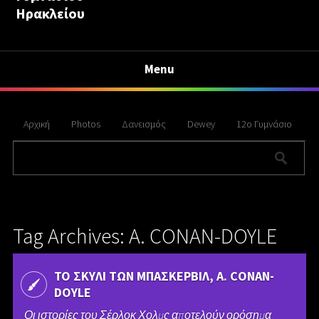
Ηρακλείου
Menu
Αρχική
Photos
Δανεισμός
Dewey
12ο Γυμνάσιο
Tag Archives: A. CΟΝΑΝ-DOYLE
ΤΟ ΣΚΥΛΙ ΤΩΝ ΜΠΑΣΚΕΡΒΙΛ, A. CΟΝΑΝ-
DOYLE
Οι ιστορίες του Σέρλοκ Χολµς αποτελούν ορόσηµα