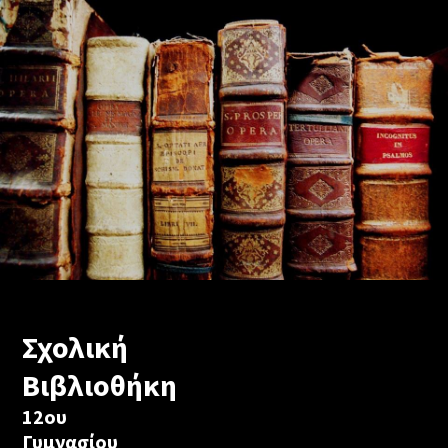
Σχολική
Βιβλιοθήκη
12ου
Γυμνασίου