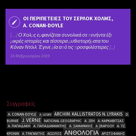
ΟΙ ΠΕΡΙΠΕΤΕΙΕΣ ΤΟΥ ΣΕΡΛΟΚ ΧΟΛΜΣ,
A. CΟΝΑΝ-DOYLE
[…] Ο Χολμς εμφανίζεται συνολικά σε πενήντα έξι
μικρές ιστορίες και τέσσερα μυθιστορήματα του
Κόναν Ντόιλ. Έγινε μία από τις προσφιλέστερες [...]
16 Φεβρουαρίου 2019
Συγγραφείς
ARCHIM. KALLISTRATOS N. LYRAKIS
A. CΟΝΑΝ-DOYLE
D.
A. LESKY
J. VERNE
BURNIE
NATIONAL GEOGRAPHIC
Α. ΖΕΗ
Α. ΚΑΡΚΑΒΙΤΣΑΣ
Α. ΠΑΠΑΔΑΚΗ
Α. ΠΑΠΑΔΙΑΜΑΝΤΗΣ
Α. ΣΑΜΑΡΑΚΗΣ
Α. ΣΚΑΡΟΟΥ
Α. ΤΖ.
ΑΝΘΟΛΟΓΙΑ
ΚΡΟΝΙΝ
Α. ΤΡΑΓΑΝΙΤΗΣ
ΑΙΣΩΠΟΣ
ΑΡΙΣΤΟΦΑΝΗΣ