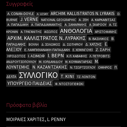
Συγγραφείς
ARCHIM. KALLISTRATOS N. LYRAKIS
A. CΟΝΑΝ-DOYLE
D.
A. LESKY
J. VERNE
BURNIE
NATIONAL GEOGRAPHIC
Α. ΖΕΗ
Α. ΚΑΡΚΑΒΙΤΣΑΣ
Α. ΠΑΠΑΔΑΚΗ
Α. ΠΑΠΑΔΙΑΜΑΝΤΗΣ
Α. ΣΑΜΑΡΑΚΗΣ
Α. ΣΚΑΡΟΟΥ
Α. ΤΖ.
ΑΝΘΟΛΟΓΙΑ
ΚΡΟΝΙΝ
Α. ΤΡΑΓΑΝΙΤΗΣ
ΑΙΣΩΠΟΣ
ΑΡΙΣΤΟΦΑΝΗΣ
ΑΡΧΙΜ. ΚΑΛΛΙΣΤΡΑΤΟΣ Ν. ΛΥΡΑΚΗΣ
Β.
Β. ΒΑΣΙΛΙΚΟΣ
Ε.
ΠΑΠΑΔΑΚΗΣ
Δ. ΧΑΤΖΗΣ
ΒΟΥΛΗ
Δ. ΣΟΛΩΜΟΣ
Δ. ΣΩΤΗΡΙΟΥ
ΑΛΕΞΙΟΥ
Ζ. ΣΑΡΗ
Ε. ΛΑΜΠΙΘΙΑΝΑΚΗ-ΠΑΠΑΔΑΚΗ
Ε. ΧΕΜΙΝΓΟΥΕΪ
Ι. ΒΕΡΝ
Ι. ΑΣΙΜΩΦ
ΗΡΟΔΟΤΟΣ
Κ.Π. ΚΑΒΑΦΗΣ
Λ. ΠΕΤΡΟΒΙΤΣ-
Μ.
ΑΝΔΡΟΥΤΣΟΠΟΥΛΟΥ
Μ. ΙΟΡΔΑΝΙΔΟΥ
Μ. ΚΟΥΜΑΝΤΑΡΕΑΣ
Ν. ΚΑΖΑΝΤΖΑΚΗΣ
ΛΟΥΝΤΕΜΗΣ
Π.
Ν. ΤΖΩΡΤΖΟΓΛΟΥ
ΟΜΗΡΟΣ
ΣΥΛΛΟΓΙΚΟ
Τ. ΚΙΝΙ
ΔΕΛΤΑ
ΤΖ. ΛΟΝΤΟΝ
ΥΠΟΥΡΓΕΙΟ ΠΑΙΔΕΙΑΣ
Φ. ΝΤΟΣΤΟΓΙΕΦΣΚΙ
Πρόσφατα βιβλία
ΜΟΙΡΑΙΕΣ ΧΑΡΙΤΕΣ, L. PENNY