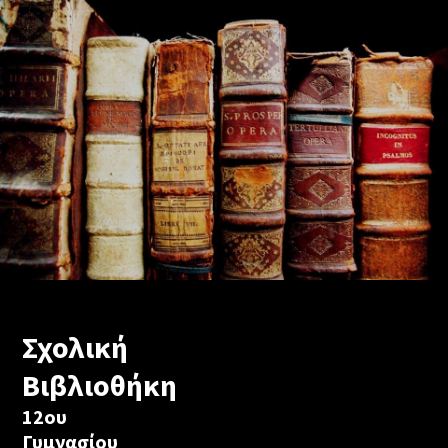
Σχολική
Βιβλιοθήκη
12ου
Γυμνασίου