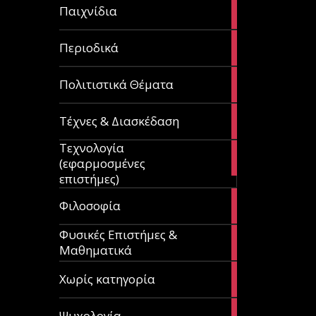
14
Παιχνίδια
articles
9
Περιοδικά
articles
3
Πολιτιστικά Θέματα
articles
120
Τέχνες & Διασκέδαση
articles
Τεχνολογία
81
(εφαρμοσμένες
articles
επιστήμες)
19
Φιλοσοφία
articles
Φυσικές Επιστήμες &
149
Μαθηματικά
articles
1
Χωρίς κατηγορία
article
23
Ψυχολογία