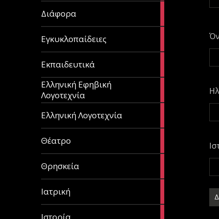
29
Διάφορα
articles
58
Ό
Εγκυκλοπαίδειες
articles
214
Εκπαιδευτικά
articles
Ελληνική Εφηβική
128
Ηλ
Λογοτεχνία
articles
382
Ελληνική Λογοτεχνία
articles
13
Θέατρο
Ισ
articles
31
Θρησκεία
articles
27
Ιατρική
articles
281
Ιστορία