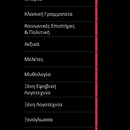
articles
67
Κλασική Γραμματεία
articles
Κοινωνικές Επιστήμες
53
& Πολιτική
articles
28
Λεξικά
articles
62
Μελέτες
articles
14
Μυθολογία
articles
Ξένη Εφηβική
182
Λογοτεχνία
articles
305
Ξένη Λογοτεχνία
articles
85
Ξενόγλωσσα
articles