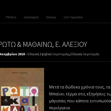
Photos
Δανεισμός
Dewey
12ο Γυμνάσιο
ΡΩΤΩ & ΜΑΘΑΙΝΩ, Ε. ΑΛΕΞΙΟΥ
 Νοεμβρίου 2018 -
Ελληνική Εφηβική Λογοτεχνία
,
Ελληνική Λογοτεχνία
Μετά τα δώδεκα χρόνια τους, τα 
Μπαίνει τέρμα στις εξηγήσεις τ
μάγισσες που κάποτε εντυπωσία
περιέργεια.