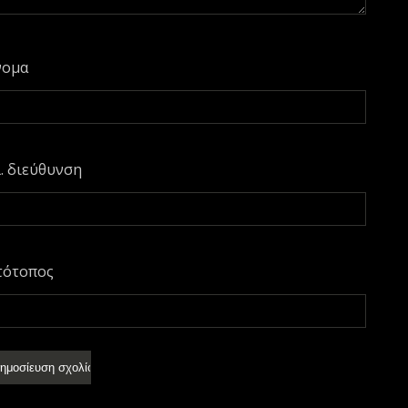
νομα
. διεύθυνση
τότοπος