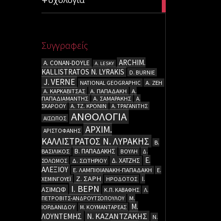
articles
Συγγραφείς
ARCHIM.
A. CΟΝΑΝ-DOYLE
A. LESKY
KALLISTRATOS N. LYRAKIS
D. BURNIE
J. VERNE
NATIONAL GEOGRAPHIC
Α. ΖΕΗ
Α. ΚΑΡΚΑΒΙΤΣΑΣ
Α. ΠΑΠΑΔΑΚΗ
Α.
ΠΑΠΑΔΙΑΜΑΝΤΗΣ
Α. ΣΑΜΑΡΑΚΗΣ
Α.
ΣΚΑΡΟΟΥ
Α. ΤΖ. ΚΡΟΝΙΝ
Α. ΤΡΑΓΑΝΙΤΗΣ
ΑΝΘΟΛΟΓΙΑ
ΑΙΣΩΠΟΣ
ΑΡΧΙΜ.
ΑΡΙΣΤΟΦΑΝΗΣ
ΚΑΛΛΙΣΤΡΑΤΟΣ Ν. ΛΥΡΑΚΗΣ
Β.
Β. ΠΑΠΑΔΑΚΗΣ
ΒΑΣΙΛΙΚΟΣ
ΒΟΥΛΗ
Δ.
Ε.
Δ. ΧΑΤΖΗΣ
ΣΟΛΩΜΟΣ
Δ. ΣΩΤΗΡΙΟΥ
ΑΛΕΞΙΟΥ
Ε. ΛΑΜΠΙΘΙΑΝΑΚΗ-ΠΑΠΑΔΑΚΗ
Ε.
Ζ. ΣΑΡΗ
Ι.
ΧΕΜΙΝΓΟΥΕΪ
ΗΡΟΔΟΤΟΣ
Ι. ΒΕΡΝ
ΑΣΙΜΩΦ
Κ.Π. ΚΑΒΑΦΗΣ
Λ.
ΠΕΤΡΟΒΙΤΣ-ΑΝΔΡΟΥΤΣΟΠΟΥΛΟΥ
Μ.
Μ.
ΙΟΡΔΑΝΙΔΟΥ
Μ. ΚΟΥΜΑΝΤΑΡΕΑΣ
Ν. ΚΑΖΑΝΤΖΑΚΗΣ
ΛΟΥΝΤΕΜΗΣ
Ν.