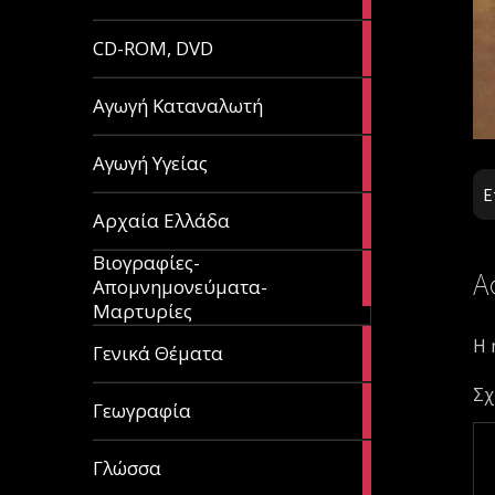
article
51
CD-ROM, DVD
articles
1
Αγωγή Καταναλωτή
article
11
Αγωγή Υγείας
articles
Ε
60
Αρχαία Ελλάδα
articles
Βιογραφίες-
56
Α
Απομνημονεύματα-
articles
Μαρτυρίες
Η 
70
Γενικά Θέματα
articles
Σχ
29
Γεωγραφία
articles
43
Γλώσσα
articles