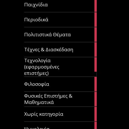
14
Παιχνίδια
articles
9
Περιοδικά
articles
3
Πολιτιστικά Θέματα
articles
120
Τέχνες & Διασκέδαση
articles
Τεχνολογία
81
(εφαρμοσμένες
articles
επιστήμες)
19
Φιλοσοφία
articles
Φυσικές Επιστήμες &
149
Μαθηματικά
articles
1
Χωρίς κατηγορία
article
23
Ψυχολογία