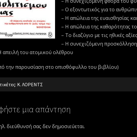
– Η συνεχιζόμενη φθορά του φ
– Ο εξοντωτικός για το ανθρώπι
– Η απώλεια της ευαισθησίας κα
– Η απώλεια της καθαρότητας το
– Το διαζύγιο με τις ηθικές αξίε
– Η συνεχιζόμενη προσκόλληση 
Η απειλή του ατομικού ολέθρου
πό την παρουσίαση στο οπισθόφυλλο του βιβλίου)
τικέτες:
Κ. ΛΟΡΕΝΤΣ
φήστε μια απάντηση
ηλ. διεύθυνσή σας δεν δημοσιεύεται.