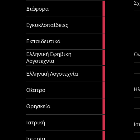
Σχ
29
Διάφορα
articles
58
Εγκυκλοπαίδειες
articles
214
Εκπαιδευτικά
articles
Ελληνική Εφηβική
Ό
128
Λογοτεχνία
articles
382
Ελληνική Λογοτεχνία
articles
13
Ηλ
Θέατρο
articles
31
Θρησκεία
articles
27
Ιατρική
Ισ
articles
281
Ιστορία