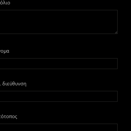
όλιο
νομα
. διεύθυνση
τότοπος