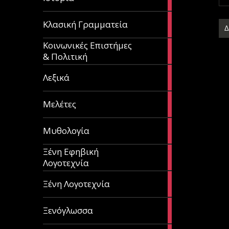
articles
67
Κλασική Γραμματεία
articles
Κοινωνικές Επιστήμες
53
& Πολιτική
articles
28
Λεξικά
articles
62
Μελέτες
articles
14
Μυθολογία
articles
Ξένη Εφηβική
182
Λογοτεχνία
articles
305
Ξένη Λογοτεχνία
articles
85
Ξενόγλωσσα
articles