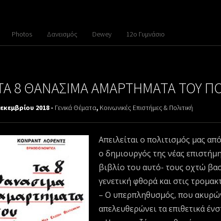
Photos
Δανεισμός
Dewey
12ο Γυμνάσιο
ΤΑ 8 ΘΑΝΑΣΙΜΑ ΑΜΑΡΤΗΜΑΤΑ ΤΟΥ ΠΟ
Δεκεμβρίου 2018 -
Γενικά Θέματα
,
Κοινωνικές Επιστήμες & Πολιτική
Απειλείται ο πολιτισμός μας απ
ο δημιουργός της νέας επιστήμη
βιβλίο του αυτό- τους οχτώ βα
γενετική φθορά και στις τρομακ
– Ο υπερπληθυσμός, που ακυρών
απελευθερώνει τα επιθετικά ένσ