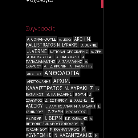
articles
Συγγραφείς
ARCHIM.
A. CΟΝΑΝ-DOYLE
A. LESKY
KALLISTRATOS N. LYRAKIS
D. BURNIE
J. VERNE
NATIONAL GEOGRAPHIC
Α. ΖΕΗ
Α. ΚΑΡΚΑΒΙΤΣΑΣ
Α. ΠΑΠΑΔΑΚΗ
Α.
ΠΑΠΑΔΙΑΜΑΝΤΗΣ
Α. ΣΑΜΑΡΑΚΗΣ
Α.
ΣΚΑΡΟΟΥ
Α. ΤΖ. ΚΡΟΝΙΝ
Α. ΤΡΑΓΑΝΙΤΗΣ
ΑΝΘΟΛΟΓΙΑ
ΑΙΣΩΠΟΣ
ΑΡΧΙΜ.
ΑΡΙΣΤΟΦΑΝΗΣ
ΚΑΛΛΙΣΤΡΑΤΟΣ Ν. ΛΥΡΑΚΗΣ
Β.
Β. ΠΑΠΑΔΑΚΗΣ
ΒΑΣΙΛΙΚΟΣ
ΒΟΥΛΗ
Δ.
Ε.
Δ. ΧΑΤΖΗΣ
ΣΟΛΩΜΟΣ
Δ. ΣΩΤΗΡΙΟΥ
ΑΛΕΞΙΟΥ
Ε. ΛΑΜΠΙΘΙΑΝΑΚΗ-ΠΑΠΑΔΑΚΗ
Ε.
Ζ. ΣΑΡΗ
Ι.
ΧΕΜΙΝΓΟΥΕΪ
ΗΡΟΔΟΤΟΣ
Ι. ΒΕΡΝ
ΑΣΙΜΩΦ
Κ.Π. ΚΑΒΑΦΗΣ
Λ.
ΠΕΤΡΟΒΙΤΣ-ΑΝΔΡΟΥΤΣΟΠΟΥΛΟΥ
Μ.
Μ.
ΙΟΡΔΑΝΙΔΟΥ
Μ. ΚΟΥΜΑΝΤΑΡΕΑΣ
Ν. ΚΑΖΑΝΤΖΑΚΗΣ
ΛΟΥΝΤΕΜΗΣ
Ν.