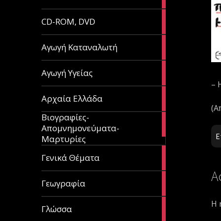
article
51
CD-ROM, DVD
articles
1
Αγωγή Καταναλωτή
article
11
Αγωγή Υγείας
articles
– 
60
Αρχαία Ελλάδα
articles
(Α
Βιογραφίες-
56
Απομνημονεύματα-
articles
Ε
Μαρτυρίες
70
Γενικά Θέματα
articles
Α
29
Γεωγραφία
articles
Η 
43
Γλώσσα
articles