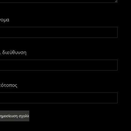
νομα
. διεύθυνση
τότοπος