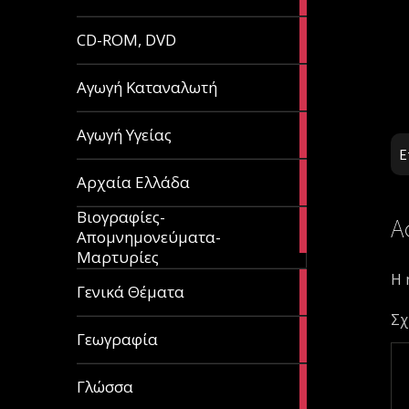
article
51
CD-ROM, DVD
articles
1
Αγωγή Καταναλωτή
article
11
Αγωγή Υγείας
articles
Ε
60
Αρχαία Ελλάδα
articles
Βιογραφίες-
Α
56
Απομνημονεύματα-
articles
Μαρτυρίες
Η 
70
Γενικά Θέματα
articles
Σχ
29
Γεωγραφία
articles
43
Γλώσσα
articles