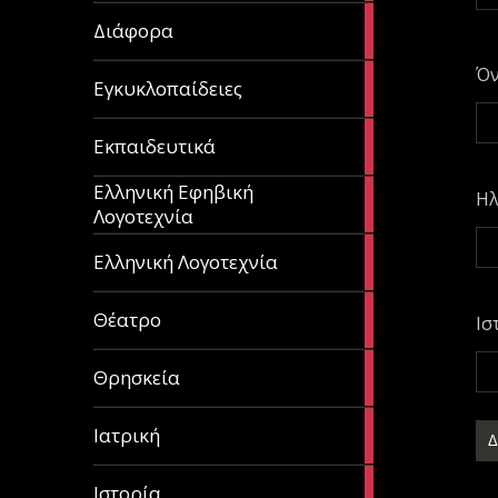
29
Διάφορα
articles
Ό
58
Εγκυκλοπαίδειες
articles
214
Εκπαιδευτικά
articles
Ελληνική Εφηβική
128
Ηλ
Λογοτεχνία
articles
382
Ελληνική Λογοτεχνία
articles
13
Θέατρο
Ισ
articles
31
Θρησκεία
articles
27
Ιατρική
articles
281
Ιστορία