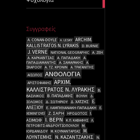
articles
Συγγραφείς
ARCHIM.
A. CΟΝΑΝ-DOYLE
A. LESKY
KALLISTRATOS N. LYRAKIS
D. BURNIE
J. VERNE
NATIONAL GEOGRAPHIC
Α. ΖΕΗ
Α. ΚΑΡΚΑΒΙΤΣΑΣ
Α. ΠΑΠΑΔΑΚΗ
Α.
ΠΑΠΑΔΙΑΜΑΝΤΗΣ
Α. ΣΑΜΑΡΑΚΗΣ
Α.
ΣΚΑΡΟΟΥ
Α. ΤΖ. ΚΡΟΝΙΝ
Α. ΤΡΑΓΑΝΙΤΗΣ
ΑΝΘΟΛΟΓΙΑ
ΑΙΣΩΠΟΣ
ΑΡΧΙΜ.
ΑΡΙΣΤΟΦΑΝΗΣ
ΚΑΛΛΙΣΤΡΑΤΟΣ Ν. ΛΥΡΑΚΗΣ
Β.
Β. ΠΑΠΑΔΑΚΗΣ
ΒΑΣΙΛΙΚΟΣ
ΒΟΥΛΗ
Δ.
Ε.
Δ. ΧΑΤΖΗΣ
ΣΟΛΩΜΟΣ
Δ. ΣΩΤΗΡΙΟΥ
ΑΛΕΞΙΟΥ
Ε. ΛΑΜΠΙΘΙΑΝΑΚΗ-ΠΑΠΑΔΑΚΗ
Ε.
Ζ. ΣΑΡΗ
Ι.
ΧΕΜΙΝΓΟΥΕΪ
ΗΡΟΔΟΤΟΣ
Ι. ΒΕΡΝ
ΑΣΙΜΩΦ
Κ.Π. ΚΑΒΑΦΗΣ
Λ.
ΠΕΤΡΟΒΙΤΣ-ΑΝΔΡΟΥΤΣΟΠΟΥΛΟΥ
Μ.
Μ.
ΙΟΡΔΑΝΙΔΟΥ
Μ. ΚΟΥΜΑΝΤΑΡΕΑΣ
Ν. ΚΑΖΑΝΤΖΑΚΗΣ
ΛΟΥΝΤΕΜΗΣ
Ν.