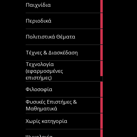
14
Παιχνίδια
articles
9
Περιοδικά
articles
3
Πολιτιστικά Θέματα
articles
120
Τέχνες & Διασκέδαση
articles
Τεχνολογία
81
(εφαρμοσμένες
articles
επιστήμες)
19
Φιλοσοφία
articles
Φυσικές Επιστήμες &
149
Μαθηματικά
articles
1
Χωρίς κατηγορία
article
23
Ψυχολογία