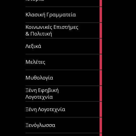
articles
67
Κλασική Γραμματεία
articles
Κοινωνικές Επιστήμες
53
& Πολιτική
articles
28
Λεξικά
articles
62
Μελέτες
articles
14
Μυθολογία
articles
Ξένη Εφηβική
182
Λογοτεχνία
articles
305
Ξένη Λογοτεχνία
articles
85
Ξενόγλωσσα
articles