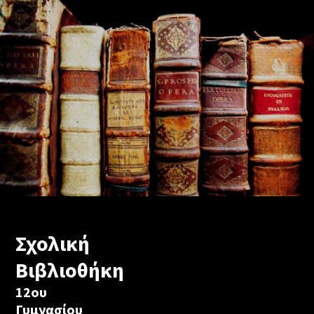
Σχολική
Βιβλιοθήκη
12ου
Γυμνασίου