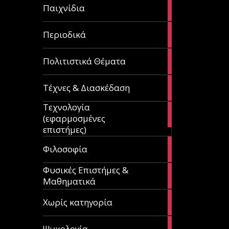
14
Παιχνίδια
articles
9
Περιοδικά
articles
3
Πολιτιστικά Θέματα
articles
120
Τέχνες & Διασκέδαση
articles
Τεχνολογία
81
(εφαρμοσμένες
articles
επιστήμες)
19
Φιλοσοφία
articles
Φυσικές Επιστήμες &
149
Μαθηματικά
articles
1
Χωρίς κατηγορία
article
23
Ψυχολογία