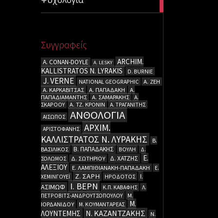
articles
Συγγραφείς
ARCHIM.
A. CΟΝΑΝ-DOYLE
A. LESKY
KALLISTRATOS N. LYRAKIS
D. BURNIE
J. VERNE
NATIONAL GEOGRAPHIC
Α. ΖΕΗ
Α. ΚΑΡΚΑΒΙΤΣΑΣ
Α. ΠΑΠΑΔΑΚΗ
Α.
ΠΑΠΑΔΙΑΜΑΝΤΗΣ
Α. ΣΑΜΑΡΑΚΗΣ
Α.
ΣΚΑΡΟΟΥ
Α. ΤΖ. ΚΡΟΝΙΝ
Α. ΤΡΑΓΑΝΙΤΗΣ
ΑΝΘΟΛΟΓΙΑ
ΑΙΣΩΠΟΣ
ΑΡΧΙΜ.
ΑΡΙΣΤΟΦΑΝΗΣ
ΚΑΛΛΙΣΤΡΑΤΟΣ Ν. ΛΥΡΑΚΗΣ
Β.
Β. ΠΑΠΑΔΑΚΗΣ
ΒΑΣΙΛΙΚΟΣ
ΒΟΥΛΗ
Δ.
Ε.
Δ. ΧΑΤΖΗΣ
ΣΟΛΩΜΟΣ
Δ. ΣΩΤΗΡΙΟΥ
ΑΛΕΞΙΟΥ
Ε. ΛΑΜΠΙΘΙΑΝΑΚΗ-ΠΑΠΑΔΑΚΗ
Ε.
Ζ. ΣΑΡΗ
Ι.
ΧΕΜΙΝΓΟΥΕΪ
ΗΡΟΔΟΤΟΣ
Ι. ΒΕΡΝ
ΑΣΙΜΩΦ
Κ.Π. ΚΑΒΑΦΗΣ
Λ.
ΠΕΤΡΟΒΙΤΣ-ΑΝΔΡΟΥΤΣΟΠΟΥΛΟΥ
Μ.
Μ.
ΙΟΡΔΑΝΙΔΟΥ
Μ. ΚΟΥΜΑΝΤΑΡΕΑΣ
Ν. ΚΑΖΑΝΤΖΑΚΗΣ
ΛΟΥΝΤΕΜΗΣ
Ν.