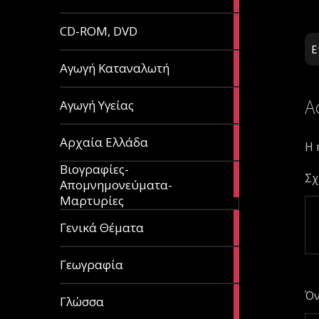
article
51
CD-ROM, DVD
articles
Ε
1
Αγωγή Καταναλωτή
article
11
Α
Αγωγή Υγείας
articles
60
Αρχαία Ελλάδα
Η 
articles
Βιογραφίες-
56
Σχ
Απομνημονεύματα-
articles
Μαρτυρίες
70
Γενικά Θέματα
articles
29
Γεωγραφία
articles
Ό
43
Γλώσσα
articles