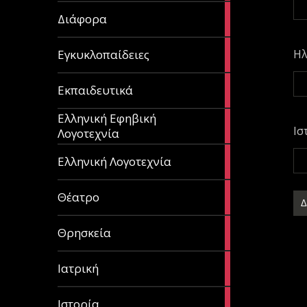
29
Διάφορα
articles
58
Εγκυκλοπαίδειες
Ηλ
articles
214
Εκπαιδευτικά
articles
Ελληνική Εφηβική
128
Ισ
Λογοτεχνία
articles
382
Ελληνική Λογοτεχνία
articles
13
Θέατρο
articles
31
Θρησκεία
articles
27
Ιατρική
articles
281
Ιστορία