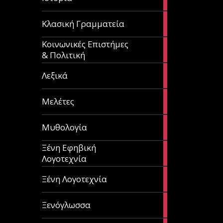
articles
67
Κλασική Γραμματεία
articles
Κοινωνικές Επιστήμες
53
& Πολιτική
articles
28
Λεξικά
articles
62
Μελέτες
articles
14
Μυθολογία
articles
Ξένη Εφηβική
182
Λογοτεχνία
articles
305
Ξένη Λογοτεχνία
articles
85
Ξενόγλωσσα
articles