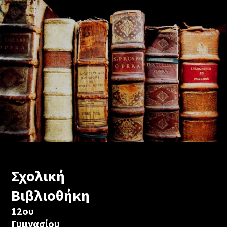
Σχολική
Βιβλιοθήκη
12ου
Γυμνασίου