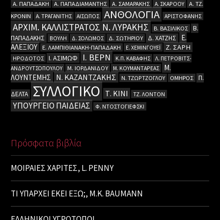
Α. ΠΑΠΑΔΑΚΗ
Α. ΠΑΠΑΔΙΑΜΑΝΤΗΣ
Α. ΣΑΜΑΡΑΚΗΣ
Α. ΣΚΑΡΟΟΥ
Α. ΤΖ.
ΑΝΘΟΛΟΓΙΑ
ΚΡΟΝΙΝ
Α. ΤΡΑΓΑΝΙΤΗΣ
ΑΙΣΩΠΟΣ
ΑΡΙΣΤΟΦΑΝΗΣ
ΑΡΧΙΜ. ΚΑΛΛΙΣΤΡΑΤΟΣ Ν. ΛΥΡΑΚΗΣ
Β.
Β. ΒΑΣΙΛΙΚΟΣ
Ε.
ΠΑΠΑΔΑΚΗΣ
Δ. ΧΑΤΖΗΣ
ΒΟΥΛΗ
Δ. ΣΟΛΩΜΟΣ
Δ. ΣΩΤΗΡΙΟΥ
ΑΛΕΞΙΟΥ
Ζ. ΣΑΡΗ
Ε. ΛΑΜΠΙΘΙΑΝΑΚΗ-ΠΑΠΑΔΑΚΗ
Ε. ΧΕΜΙΝΓΟΥΕΪ
Ι. ΒΕΡΝ
Ι. ΑΣΙΜΩΦ
ΗΡΟΔΟΤΟΣ
Κ.Π. ΚΑΒΑΦΗΣ
Λ. ΠΕΤΡΟΒΙΤΣ-
Μ.
ΑΝΔΡΟΥΤΣΟΠΟΥΛΟΥ
Μ. ΙΟΡΔΑΝΙΔΟΥ
Μ. ΚΟΥΜΑΝΤΑΡΕΑΣ
Ν. ΚΑΖΑΝΤΖΑΚΗΣ
ΛΟΥΝΤΕΜΗΣ
Π.
Ν. ΤΖΩΡΤΖΟΓΛΟΥ
ΟΜΗΡΟΣ
ΣΥΛΛΟΓΙΚΟ
Τ. ΚΙΝΙ
ΔΕΛΤΑ
ΤΖ. ΛΟΝΤΟΝ
ΥΠΟΥΡΓΕΙΟ ΠΑΙΔΕΙΑΣ
Φ. ΝΤΟΣΤΟΓΙΕΦΣΚΙ
Πρόσφατα βιβλία
ΜΟΙΡΑΙΕΣ ΧΑΡΙΤΕΣ, L. PENNY
ΤΙ ΥΠΑΡΧΕΙ ΕΚΕΙ ΕΞΩ;, M.K. BAUMANN
ΕΛΛΗΝΙΚΟΙ ΥΓΡΟΤΟΠΟΙ