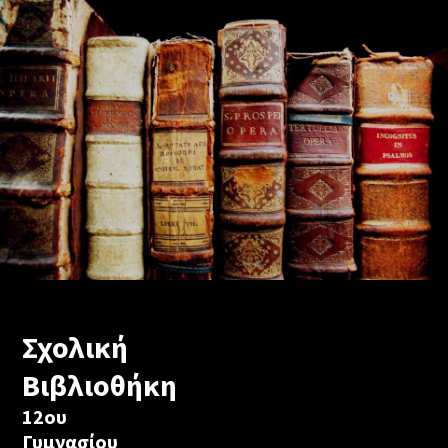
Σχολική
Βιβλιοθήκη
12ου
Γυμνασίου