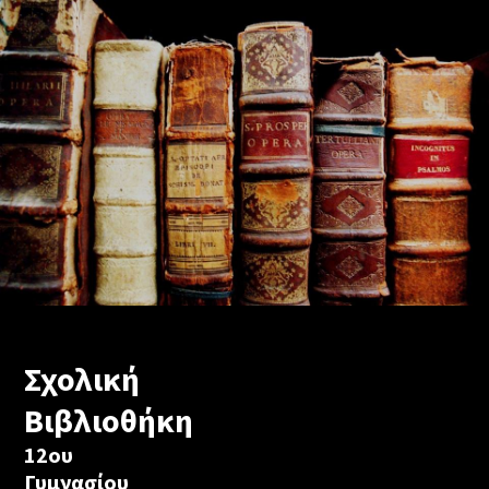
Σχολική
Βιβλιοθήκη
12ου
Γυμνασίου