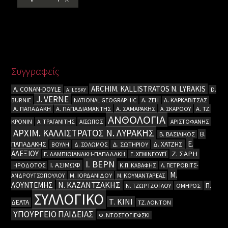
Συγγραφείς
ARCHIM. KALLISTRATOS N. LYRAKIS
A. CΟΝΑΝ-DOYLE
D.
A. LESKY
J. VERNE
BURNIE
NATIONAL GEOGRAPHIC
Α. ΖΕΗ
Α. ΚΑΡΚΑΒΙΤΣΑΣ
Α. ΠΑΠΑΔΑΚΗ
Α. ΠΑΠΑΔΙΑΜΑΝΤΗΣ
Α. ΣΑΜΑΡΑΚΗΣ
Α. ΣΚΑΡΟΟΥ
Α. ΤΖ.
ΑΝΘΟΛΟΓΙΑ
ΚΡΟΝΙΝ
Α. ΤΡΑΓΑΝΙΤΗΣ
ΑΙΣΩΠΟΣ
ΑΡΙΣΤΟΦΑΝΗΣ
ΑΡΧΙΜ. ΚΑΛΛΙΣΤΡΑΤΟΣ Ν. ΛΥΡΑΚΗΣ
Β.
Β. ΒΑΣΙΛΙΚΟΣ
Ε.
ΠΑΠΑΔΑΚΗΣ
Δ. ΧΑΤΖΗΣ
ΒΟΥΛΗ
Δ. ΣΟΛΩΜΟΣ
Δ. ΣΩΤΗΡΙΟΥ
ΑΛΕΞΙΟΥ
Ζ. ΣΑΡΗ
Ε. ΛΑΜΠΙΘΙΑΝΑΚΗ-ΠΑΠΑΔΑΚΗ
Ε. ΧΕΜΙΝΓΟΥΕΪ
Ι. ΒΕΡΝ
Ι. ΑΣΙΜΩΦ
ΗΡΟΔΟΤΟΣ
Κ.Π. ΚΑΒΑΦΗΣ
Λ. ΠΕΤΡΟΒΙΤΣ-
Μ.
ΑΝΔΡΟΥΤΣΟΠΟΥΛΟΥ
Μ. ΙΟΡΔΑΝΙΔΟΥ
Μ. ΚΟΥΜΑΝΤΑΡΕΑΣ
Ν. ΚΑΖΑΝΤΖΑΚΗΣ
ΛΟΥΝΤΕΜΗΣ
Π.
Ν. ΤΖΩΡΤΖΟΓΛΟΥ
ΟΜΗΡΟΣ
ΣΥΛΛΟΓΙΚΟ
Τ. ΚΙΝΙ
ΔΕΛΤΑ
ΤΖ. ΛΟΝΤΟΝ
ΥΠΟΥΡΓΕΙΟ ΠΑΙΔΕΙΑΣ
Φ. ΝΤΟΣΤΟΓΙΕΦΣΚΙ