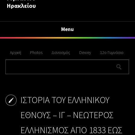
Ηρακλείου
Menu
Αρχική
Photos
Δανεισμός
Dewey
12ο Γυμνάσιο
IΣTOPIA TOY EΛΛHNIKOY
EΘNOYΣ – ΙΓ – ΝΕΩΤΕΡΟΣ
ΕΛΛΗΝΙΣΜΟΣ ΑΠΟ 1833 ΕΩΣ