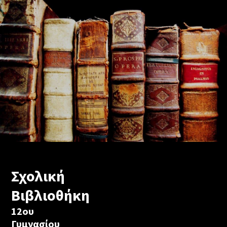
Σχολική
Βιβλιοθήκη
12ου
Γυμνασίου