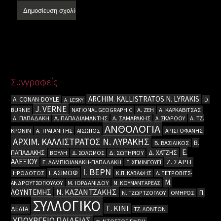
Συγγραφείς
ARCHIM. KALLISTRATOS N. LYRAKIS
A. CΟΝΑΝ-DOYLE
D.
A. LESKY
J. VERNE
BURNIE
NATIONAL GEOGRAPHIC
Α. ΖΕΗ
Α. ΚΑΡΚΑΒΙΤΣΑΣ
Α. ΠΑΠΑΔΑΚΗ
Α. ΠΑΠΑΔΙΑΜΑΝΤΗΣ
Α. ΣΑΜΑΡΑΚΗΣ
Α. ΣΚΑΡΟΟΥ
Α. ΤΖ.
ΑΝΘΟΛΟΓΙΑ
ΚΡΟΝΙΝ
Α. ΤΡΑΓΑΝΙΤΗΣ
ΑΙΣΩΠΟΣ
ΑΡΙΣΤΟΦΑΝΗΣ
ΑΡΧΙΜ. ΚΑΛΛΙΣΤΡΑΤΟΣ Ν. ΛΥΡΑΚΗΣ
Β.
Β. ΒΑΣΙΛΙΚΟΣ
Ε.
ΠΑΠΑΔΑΚΗΣ
Δ. ΧΑΤΖΗΣ
ΒΟΥΛΗ
Δ. ΣΟΛΩΜΟΣ
Δ. ΣΩΤΗΡΙΟΥ
ΑΛΕΞΙΟΥ
Ζ. ΣΑΡΗ
Ε. ΛΑΜΠΙΘΙΑΝΑΚΗ-ΠΑΠΑΔΑΚΗ
Ε. ΧΕΜΙΝΓΟΥΕΪ
Ι. ΒΕΡΝ
Ι. ΑΣΙΜΩΦ
ΗΡΟΔΟΤΟΣ
Κ.Π. ΚΑΒΑΦΗΣ
Λ. ΠΕΤΡΟΒΙΤΣ-
Μ.
ΑΝΔΡΟΥΤΣΟΠΟΥΛΟΥ
Μ. ΙΟΡΔΑΝΙΔΟΥ
Μ. ΚΟΥΜΑΝΤΑΡΕΑΣ
Ν. ΚΑΖΑΝΤΖΑΚΗΣ
ΛΟΥΝΤΕΜΗΣ
Π.
Ν. ΤΖΩΡΤΖΟΓΛΟΥ
ΟΜΗΡΟΣ
ΣΥΛΛΟΓΙΚΟ
Τ. ΚΙΝΙ
ΔΕΛΤΑ
ΤΖ. ΛΟΝΤΟΝ
ΥΠΟΥΡΓΕΙΟ ΠΑΙΔΕΙΑΣ