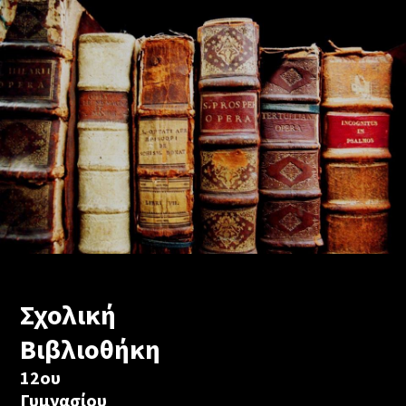
Σχολική
Βιβλιοθήκη
12ου
Γυμνασίου