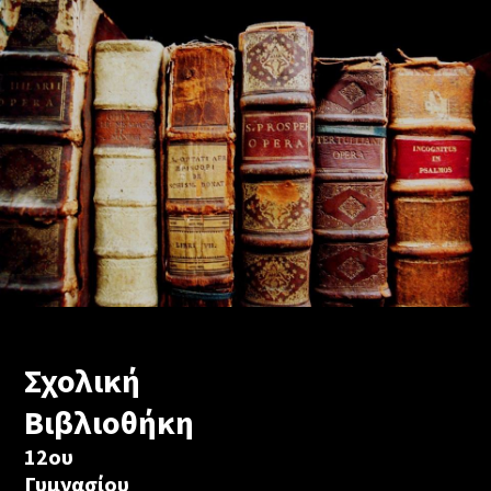
Σχολική
Βιβλιοθήκη
12ου
Γυμνασίου