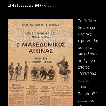
16 Φεβρουαρίου 2019 -
Ιστορία
Το βιβλίο
διατρέχει,
κυρίως,
την ένοπλη
φάση του
Μακεδονικ
ού Αγώνα,
από το
1903/1904
έως το
1908.
Περιλαμβά
νει, όμως,