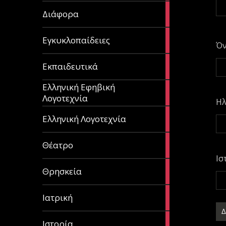
29
Διάφορα
articles
58
Εγκυκλοπαίδειες
Ό
articles
214
Εκπαιδευτικά
articles
Ελληνική Εφηβική
128
Λογοτεχνία
articles
Ηλ
382
Ελληνική Λογοτεχνία
articles
13
Θέατρο
articles
Ισ
31
Θρησκεία
articles
27
Ιατρική
articles
281
Ιστορία