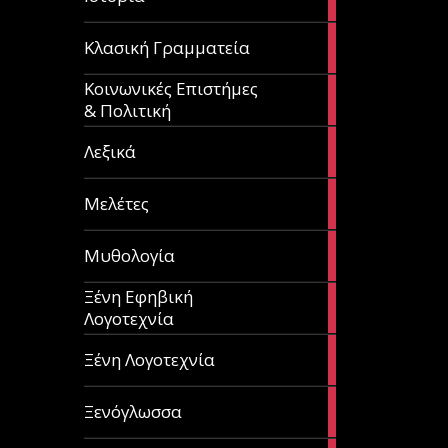
articles
67
Κλασική Γραμματεία
articles
Κοινωνικές Επιστήμες
53
& Πολιτική
articles
28
Λεξικά
articles
62
Μελέτες
articles
14
Μυθολογία
articles
Ξένη Εφηβική
182
Λογοτεχνία
articles
305
Ξένη Λογοτεχνία
articles
85
Ξενόγλωσσα
articles