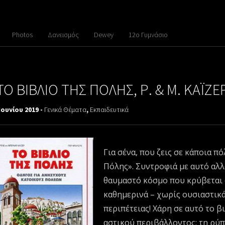
Photos
Δανεισμός
Dewey
12ο Γυμνάσιο
ΤΟ ΒΙΒΛΙΟ ΤΗΣ ΠΟΛΗΣ, Ρ. & Μ. ΚΑΪΖΕ
Ιουνίου 2019 -
Γενικά Θέματα
,
Εκπαιδευτικά
Για σένα, που ζεις σε κάποια π
Πόλης». Συντροφιά με αυτό αλλ
θαυμαστό κόσμο που κρύβεται σ
καθημερινά – χωρίς ουσιαστικά
περιπέτειας! Χάρη σε αυτό το β
αστικού περιβάλλοντος: τη ρύ