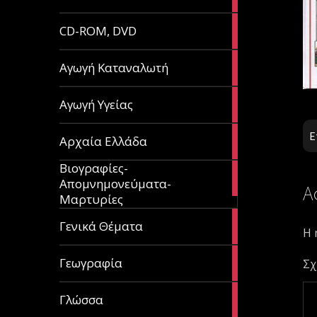
article
51
CD-ROM, DVD
articles
1
Αγωγή Καταναλωτή
article
11
Αγωγή Υγείας
articles
Ε
60
Αρχαία Ελλάδα
articles
Βιογραφίες-
56
Απομνημονεύματα-
articles
Α
Μαρτυρίες
70
Γενικά Θέματα
Η 
articles
29
Γεωγραφία
Σχ
articles
43
Γλώσσα
articles