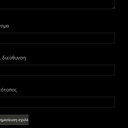
νομα
. διεύθυνση
τότοπος