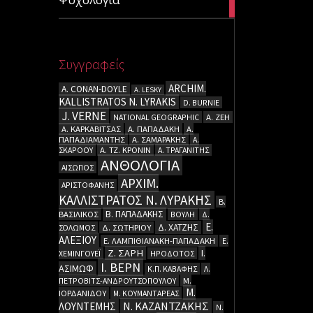
articles
Συγγραφείς
ARCHIM.
A. CΟΝΑΝ-DOYLE
A. LESKY
KALLISTRATOS N. LYRAKIS
D. BURNIE
J. VERNE
NATIONAL GEOGRAPHIC
Α. ΖΕΗ
Α. ΚΑΡΚΑΒΙΤΣΑΣ
Α. ΠΑΠΑΔΑΚΗ
Α.
ΠΑΠΑΔΙΑΜΑΝΤΗΣ
Α. ΣΑΜΑΡΑΚΗΣ
Α.
ΣΚΑΡΟΟΥ
Α. ΤΖ. ΚΡΟΝΙΝ
Α. ΤΡΑΓΑΝΙΤΗΣ
ΑΝΘΟΛΟΓΙΑ
ΑΙΣΩΠΟΣ
ΑΡΧΙΜ.
ΑΡΙΣΤΟΦΑΝΗΣ
ΚΑΛΛΙΣΤΡΑΤΟΣ Ν. ΛΥΡΑΚΗΣ
Β.
Β. ΠΑΠΑΔΑΚΗΣ
ΒΑΣΙΛΙΚΟΣ
ΒΟΥΛΗ
Δ.
Ε.
Δ. ΧΑΤΖΗΣ
ΣΟΛΩΜΟΣ
Δ. ΣΩΤΗΡΙΟΥ
ΑΛΕΞΙΟΥ
Ε. ΛΑΜΠΙΘΙΑΝΑΚΗ-ΠΑΠΑΔΑΚΗ
Ε.
Ζ. ΣΑΡΗ
Ι.
ΧΕΜΙΝΓΟΥΕΪ
ΗΡΟΔΟΤΟΣ
Ι. ΒΕΡΝ
ΑΣΙΜΩΦ
Κ.Π. ΚΑΒΑΦΗΣ
Λ.
ΠΕΤΡΟΒΙΤΣ-ΑΝΔΡΟΥΤΣΟΠΟΥΛΟΥ
Μ.
Μ.
ΙΟΡΔΑΝΙΔΟΥ
Μ. ΚΟΥΜΑΝΤΑΡΕΑΣ
Ν. ΚΑΖΑΝΤΖΑΚΗΣ
ΛΟΥΝΤΕΜΗΣ
Ν.