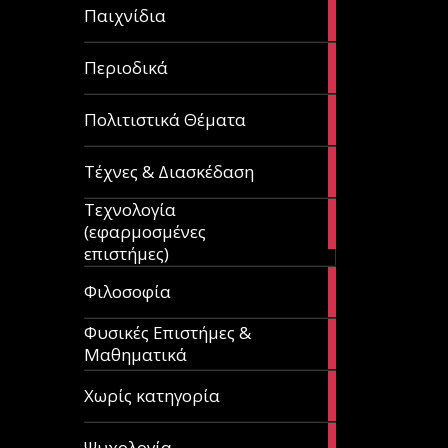
14
Παιχνίδια
articles
9
Περιοδικά
articles
3
Πολιτιστικά Θέματα
articles
120
Τέχνες & Διασκέδαση
articles
Τεχνολογία
81
(εφαρμοσμένες
articles
επιστήμες)
19
Φιλοσοφία
articles
Φυσικές Επιστήμες &
149
Μαθηματικά
articles
1
Χωρίς κατηγορία
article
23
Ψυχολογία