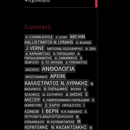
articles
Συγγραφείς
ARCHIM.
A. CΟΝΑΝ-DOYLE
A. LESKY
KALLISTRATOS N. LYRAKIS
D. BURNIE
J. VERNE
NATIONAL GEOGRAPHIC
Α. ΖΕΗ
Α. ΚΑΡΚΑΒΙΤΣΑΣ
Α. ΠΑΠΑΔΑΚΗ
Α.
ΠΑΠΑΔΙΑΜΑΝΤΗΣ
Α. ΣΑΜΑΡΑΚΗΣ
Α.
ΣΚΑΡΟΟΥ
Α. ΤΖ. ΚΡΟΝΙΝ
Α. ΤΡΑΓΑΝΙΤΗΣ
ΑΝΘΟΛΟΓΙΑ
ΑΙΣΩΠΟΣ
ΑΡΧΙΜ.
ΑΡΙΣΤΟΦΑΝΗΣ
ΚΑΛΛΙΣΤΡΑΤΟΣ Ν. ΛΥΡΑΚΗΣ
Β.
Β. ΠΑΠΑΔΑΚΗΣ
ΒΑΣΙΛΙΚΟΣ
ΒΟΥΛΗ
Δ.
Ε.
Δ. ΧΑΤΖΗΣ
ΣΟΛΩΜΟΣ
Δ. ΣΩΤΗΡΙΟΥ
ΑΛΕΞΙΟΥ
Ε. ΛΑΜΠΙΘΙΑΝΑΚΗ-ΠΑΠΑΔΑΚΗ
Ε.
Ζ. ΣΑΡΗ
Ι.
ΧΕΜΙΝΓΟΥΕΪ
ΗΡΟΔΟΤΟΣ
Ι. ΒΕΡΝ
ΑΣΙΜΩΦ
Κ.Π. ΚΑΒΑΦΗΣ
Λ.
ΠΕΤΡΟΒΙΤΣ-ΑΝΔΡΟΥΤΣΟΠΟΥΛΟΥ
Μ.
Μ.
ΙΟΡΔΑΝΙΔΟΥ
Μ. ΚΟΥΜΑΝΤΑΡΕΑΣ
Ν. ΚΑΖΑΝΤΖΑΚΗΣ
ΛΟΥΝΤΕΜΗΣ
Ν.