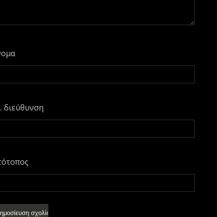
νομα
. διεύθυνση
τότοπος