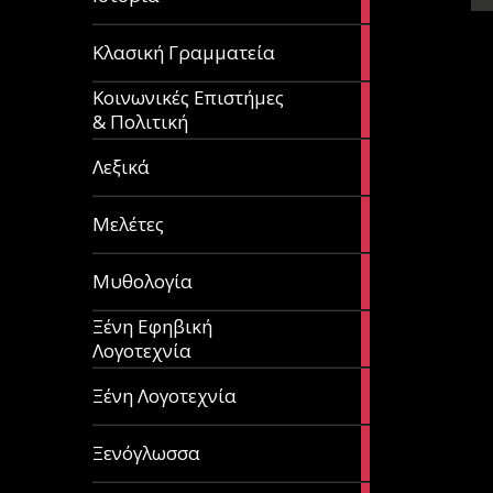
articles
67
Κλασική Γραμματεία
articles
Κοινωνικές Επιστήμες
53
& Πολιτική
articles
28
Λεξικά
articles
62
Μελέτες
articles
14
Μυθολογία
articles
Ξένη Εφηβική
182
Λογοτεχνία
articles
305
Ξένη Λογοτεχνία
articles
85
Ξενόγλωσσα
articles