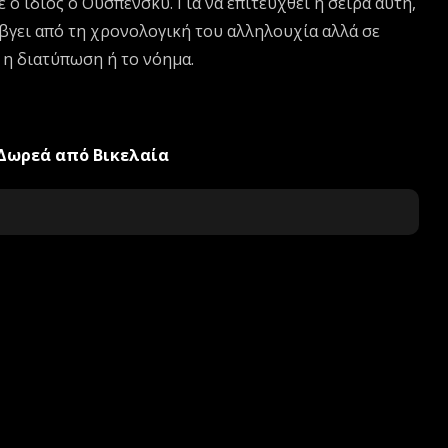
ο ίδιος ο Ουσπένσκυ. Για να επιτευχθεί η σειρά αυτή,
βγει από τη χρονολογική του αλληλουχία αλλά σε
 η διατύπωση ή το νόημα.
Δωρεά από Βικελαία