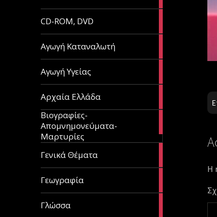
article
51
CD-ROM, DVD
articles
1
Αγωγή Καταναλωτή
article
11
Αγωγή Υγείας
articles
60
Αρχαία Ελλάδα
articles
Ε
Βιογραφίες-
56
Απομνημονεύματα-
articles
Μαρτυρίες
Α
70
Γενικά Θέματα
articles
Η 
29
Γεωγραφία
articles
Σχ
43
Γλώσσα
articles