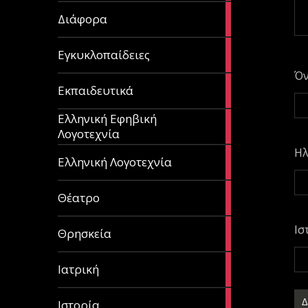
29
Διάφορα
articles
58
Εγκυκλοπαίδειες
articles
Ό
214
Εκπαιδευτικά
articles
Ελληνική Εφηβική
128
Λογοτεχνία
articles
Ηλ
382
Ελληνική Λογοτεχνία
articles
13
Θέατρο
articles
31
Ισ
Θρησκεία
articles
27
Ιατρική
articles
281
Ιστορία