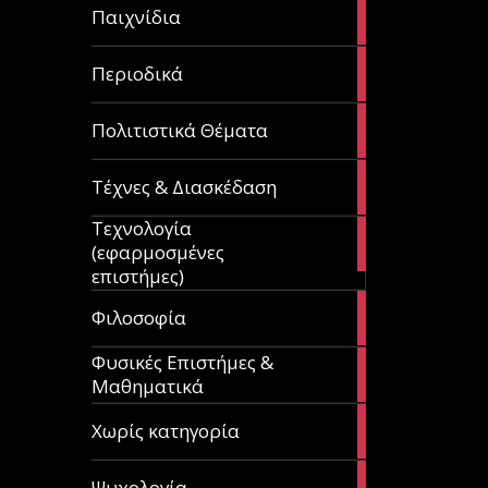
14
Παιχνίδια
articles
9
Περιοδικά
articles
3
Πολιτιστικά Θέματα
articles
120
Τέχνες & Διασκέδαση
articles
Τεχνολογία
81
(εφαρμοσμένες
articles
επιστήμες)
19
Φιλοσοφία
articles
Φυσικές Επιστήμες &
149
Μαθηματικά
articles
1
Χωρίς κατηγορία
article
23
Ψυχολογία