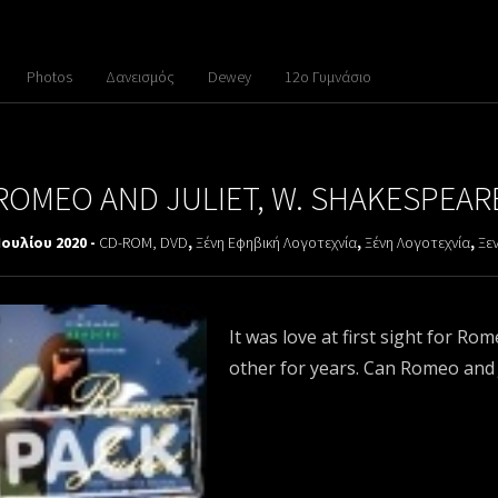
Photos
Δανεισμός
Dewey
12ο Γυμνάσιο
ROMEO AND JULIET, W. SHAKESPEAR
Ιουλίου 2020 -
CD-ROM, DVD
,
Ξένη Εφηβική Λογοτεχνία
,
Ξένη Λογοτεχνία
,
Ξε
It was love at first sight for Ro
other for years. Can Romeo and 