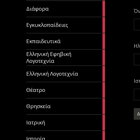
29
Διάφορα
Ό
articles
58
Εγκυκλοπαίδειες
articles
214
Εκπαιδευτικά
articles
Ηλ
Ελληνική Εφηβική
128
Λογοτεχνία
articles
382
Ελληνική Λογοτεχνία
articles
Ισ
13
Θέατρο
articles
31
Θρησκεία
articles
27
Ιατρική
articles
281
Ιστορία