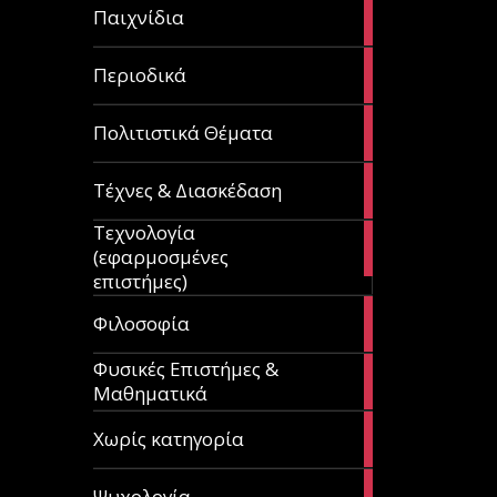
14
Παιχνίδια
articles
9
Περιοδικά
articles
3
Πολιτιστικά Θέματα
articles
120
Τέχνες & Διασκέδαση
articles
Τεχνολογία
81
(εφαρμοσμένες
articles
επιστήμες)
19
Φιλοσοφία
articles
Φυσικές Επιστήμες &
149
Μαθηματικά
articles
1
Χωρίς κατηγορία
article
23
Ψυχολογία