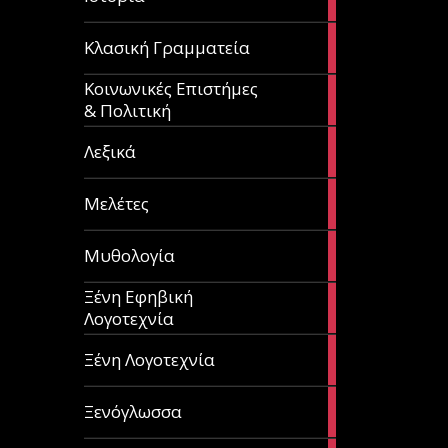
articles
67
Κλασική Γραμματεία
articles
Κοινωνικές Επιστήμες
53
& Πολιτική
articles
28
Λεξικά
articles
62
Μελέτες
articles
14
Μυθολογία
articles
Ξένη Εφηβική
182
Λογοτεχνία
articles
305
Ξένη Λογοτεχνία
articles
85
Ξενόγλωσσα
articles