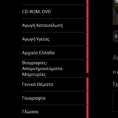
article
51
CD-ROM, DVD
articles
1
Αγωγή Καταναλωτή
article
Ε
11
Αγωγή Υγείας
articles
60
Αρχαία Ελλάδα
Α
articles
Βιογραφίες-
56
Απομνημονεύματα-
articles
Η 
Μαρτυρίες
70
Σχ
Γενικά Θέματα
articles
29
Γεωγραφία
articles
43
Γλώσσα
articles