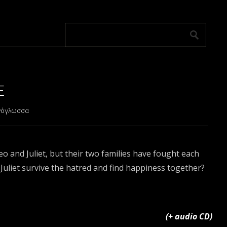
E
νόγλωσσα
meo and Juliet, but their two families have fought each
Juliet survive the hatred and find happiness together?
(+ audio CD)