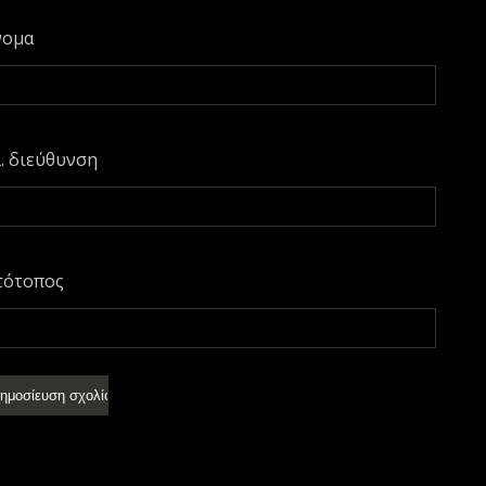
νομα
. διεύθυνση
τότοπος