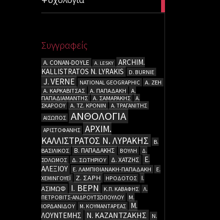
articles
Συγγραφείς
ARCHIM.
A. CΟΝΑΝ-DOYLE
A. LESKY
KALLISTRATOS N. LYRAKIS
D. BURNIE
J. VERNE
NATIONAL GEOGRAPHIC
Α. ΖΕΗ
Α. ΚΑΡΚΑΒΙΤΣΑΣ
Α. ΠΑΠΑΔΑΚΗ
Α.
ΠΑΠΑΔΙΑΜΑΝΤΗΣ
Α. ΣΑΜΑΡΑΚΗΣ
Α.
ΣΚΑΡΟΟΥ
Α. ΤΖ. ΚΡΟΝΙΝ
Α. ΤΡΑΓΑΝΙΤΗΣ
ΑΝΘΟΛΟΓΙΑ
ΑΙΣΩΠΟΣ
ΑΡΧΙΜ.
ΑΡΙΣΤΟΦΑΝΗΣ
ΚΑΛΛΙΣΤΡΑΤΟΣ Ν. ΛΥΡΑΚΗΣ
Β.
Β. ΠΑΠΑΔΑΚΗΣ
ΒΑΣΙΛΙΚΟΣ
ΒΟΥΛΗ
Δ.
Ε.
Δ. ΧΑΤΖΗΣ
ΣΟΛΩΜΟΣ
Δ. ΣΩΤΗΡΙΟΥ
ΑΛΕΞΙΟΥ
Ε. ΛΑΜΠΙΘΙΑΝΑΚΗ-ΠΑΠΑΔΑΚΗ
Ε.
Ζ. ΣΑΡΗ
Ι.
ΧΕΜΙΝΓΟΥΕΪ
ΗΡΟΔΟΤΟΣ
Ι. ΒΕΡΝ
ΑΣΙΜΩΦ
Κ.Π. ΚΑΒΑΦΗΣ
Λ.
ΠΕΤΡΟΒΙΤΣ-ΑΝΔΡΟΥΤΣΟΠΟΥΛΟΥ
Μ.
Μ.
ΙΟΡΔΑΝΙΔΟΥ
Μ. ΚΟΥΜΑΝΤΑΡΕΑΣ
Ν. ΚΑΖΑΝΤΖΑΚΗΣ
ΛΟΥΝΤΕΜΗΣ
Ν.