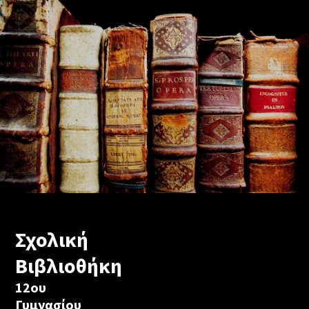
Σχολική
Βιβλιοθήκη
12ου
Γυμνασίου