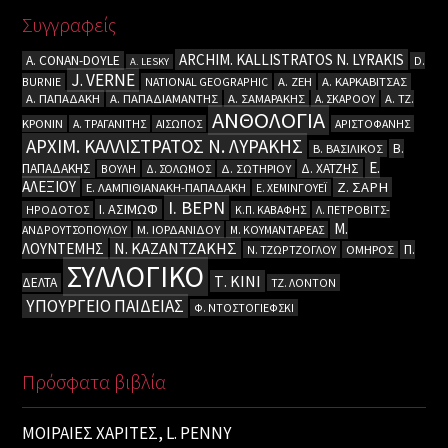
Συγγραφείς
ARCHIM. KALLISTRATOS N. LYRAKIS
A. CΟΝΑΝ-DOYLE
D.
A. LESKY
J. VERNE
BURNIE
NATIONAL GEOGRAPHIC
Α. ΖΕΗ
Α. ΚΑΡΚΑΒΙΤΣΑΣ
Α. ΠΑΠΑΔΑΚΗ
Α. ΠΑΠΑΔΙΑΜΑΝΤΗΣ
Α. ΣΑΜΑΡΑΚΗΣ
Α. ΣΚΑΡΟΟΥ
Α. ΤΖ.
ΑΝΘΟΛΟΓΙΑ
ΚΡΟΝΙΝ
Α. ΤΡΑΓΑΝΙΤΗΣ
ΑΙΣΩΠΟΣ
ΑΡΙΣΤΟΦΑΝΗΣ
ΑΡΧΙΜ. ΚΑΛΛΙΣΤΡΑΤΟΣ Ν. ΛΥΡΑΚΗΣ
Β.
Β. ΒΑΣΙΛΙΚΟΣ
Ε.
ΠΑΠΑΔΑΚΗΣ
Δ. ΧΑΤΖΗΣ
ΒΟΥΛΗ
Δ. ΣΟΛΩΜΟΣ
Δ. ΣΩΤΗΡΙΟΥ
ΑΛΕΞΙΟΥ
Ζ. ΣΑΡΗ
Ε. ΛΑΜΠΙΘΙΑΝΑΚΗ-ΠΑΠΑΔΑΚΗ
Ε. ΧΕΜΙΝΓΟΥΕΪ
Ι. ΒΕΡΝ
Ι. ΑΣΙΜΩΦ
ΗΡΟΔΟΤΟΣ
Κ.Π. ΚΑΒΑΦΗΣ
Λ. ΠΕΤΡΟΒΙΤΣ-
Μ.
ΑΝΔΡΟΥΤΣΟΠΟΥΛΟΥ
Μ. ΙΟΡΔΑΝΙΔΟΥ
Μ. ΚΟΥΜΑΝΤΑΡΕΑΣ
Ν. ΚΑΖΑΝΤΖΑΚΗΣ
ΛΟΥΝΤΕΜΗΣ
Π.
Ν. ΤΖΩΡΤΖΟΓΛΟΥ
ΟΜΗΡΟΣ
ΣΥΛΛΟΓΙΚΟ
Τ. ΚΙΝΙ
ΔΕΛΤΑ
ΤΖ. ΛΟΝΤΟΝ
ΥΠΟΥΡΓΕΙΟ ΠΑΙΔΕΙΑΣ
Φ. ΝΤΟΣΤΟΓΙΕΦΣΚΙ
Πρόσφατα βιβλία
ΜΟΙΡΑΙΕΣ ΧΑΡΙΤΕΣ, L. PENNY