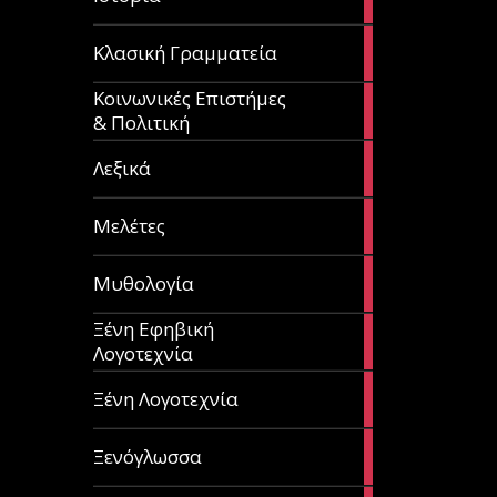
articles
67
Κλασική Γραμματεία
articles
Κοινωνικές Επιστήμες
53
& Πολιτική
articles
28
Λεξικά
articles
62
Μελέτες
articles
14
Μυθολογία
articles
Ξένη Εφηβική
182
Λογοτεχνία
articles
305
Ξένη Λογοτεχνία
articles
85
Ξενόγλωσσα
articles