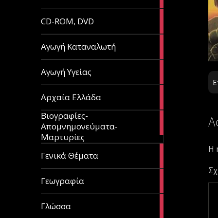
article
51
CD-ROM, DVD
articles
1
Αγωγή Καταναλωτή
article
11
Αγωγή Υγείας
articles
Ε
60
Αρχαία Ελλάδα
articles
Βιογραφίες-
Α
56
Απομνημονεύματα-
articles
Μαρτυρίες
Η 
70
Γενικά Θέματα
articles
Σχ
29
Γεωγραφία
articles
43
Γλώσσα
articles