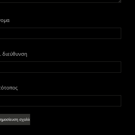
νομα
. διεύθυνση
τότοπος