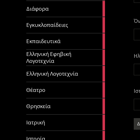
29
Διάφορα
articles
Ό
58
Εγκυκλοπαίδειες
articles
214
Εκπαιδευτικά
articles
Ελληνική Εφηβική
128
Ηλ
Λογοτεχνία
articles
382
Ελληνική Λογοτεχνία
articles
13
Θέατρο
Ισ
articles
31
Θρησκεία
articles
27
Ιατρική
articles
281
Ιστορία