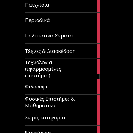
14
Παιχνίδια
articles
9
Περιοδικά
articles
3
Πολιτιστικά Θέματα
articles
120
Τέχνες & Διασκέδαση
articles
Τεχνολογία
81
(εφαρμοσμένες
articles
επιστήμες)
19
Φιλοσοφία
articles
Φυσικές Επιστήμες &
149
Μαθηματικά
articles
1
Χωρίς κατηγορία
article
23
Ψυχολογία