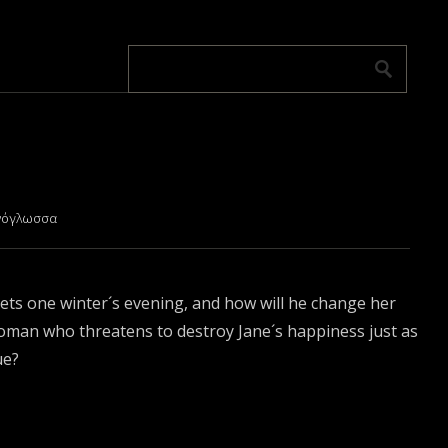
νόγλωσσα
ets one winter´s evening, and how will he change her
woman who threatens to destroy Jane´s happiness just as
ue?