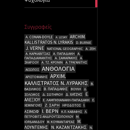
articles
Συγγραφείς
ARCHIM.
A. CΟΝΑΝ-DOYLE
A. LESKY
KALLISTRATOS N. LYRAKIS
D. BURNIE
J. VERNE
NATIONAL GEOGRAPHIC
Α. ΖΕΗ
Α. ΚΑΡΚΑΒΙΤΣΑΣ
Α. ΠΑΠΑΔΑΚΗ
Α.
ΠΑΠΑΔΙΑΜΑΝΤΗΣ
Α. ΣΑΜΑΡΑΚΗΣ
Α.
ΣΚΑΡΟΟΥ
Α. ΤΖ. ΚΡΟΝΙΝ
Α. ΤΡΑΓΑΝΙΤΗΣ
ΑΝΘΟΛΟΓΙΑ
ΑΙΣΩΠΟΣ
ΑΡΧΙΜ.
ΑΡΙΣΤΟΦΑΝΗΣ
ΚΑΛΛΙΣΤΡΑΤΟΣ Ν. ΛΥΡΑΚΗΣ
Β.
Β. ΠΑΠΑΔΑΚΗΣ
ΒΑΣΙΛΙΚΟΣ
ΒΟΥΛΗ
Δ.
Ε.
Δ. ΧΑΤΖΗΣ
ΣΟΛΩΜΟΣ
Δ. ΣΩΤΗΡΙΟΥ
ΑΛΕΞΙΟΥ
Ε. ΛΑΜΠΙΘΙΑΝΑΚΗ-ΠΑΠΑΔΑΚΗ
Ε.
Ζ. ΣΑΡΗ
Ι.
ΧΕΜΙΝΓΟΥΕΪ
ΗΡΟΔΟΤΟΣ
Ι. ΒΕΡΝ
ΑΣΙΜΩΦ
Κ.Π. ΚΑΒΑΦΗΣ
Λ.
ΠΕΤΡΟΒΙΤΣ-ΑΝΔΡΟΥΤΣΟΠΟΥΛΟΥ
Μ.
Μ.
ΙΟΡΔΑΝΙΔΟΥ
Μ. ΚΟΥΜΑΝΤΑΡΕΑΣ
Ν. ΚΑΖΑΝΤΖΑΚΗΣ
ΛΟΥΝΤΕΜΗΣ
Ν.