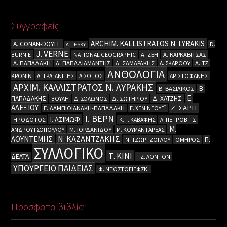
Συγγραφείς
ARCHIM. KALLISTRATOS N. LYRAKIS
A. CΟΝΑΝ-DOYLE
D.
A. LESKY
J. VERNE
BURNIE
NATIONAL GEOGRAPHIC
Α. ΖΕΗ
Α. ΚΑΡΚΑΒΙΤΣΑΣ
Α. ΠΑΠΑΔΑΚΗ
Α. ΠΑΠΑΔΙΑΜΑΝΤΗΣ
Α. ΣΑΜΑΡΑΚΗΣ
Α. ΣΚΑΡΟΟΥ
Α. ΤΖ.
ΑΝΘΟΛΟΓΙΑ
ΚΡΟΝΙΝ
Α. ΤΡΑΓΑΝΙΤΗΣ
ΑΙΣΩΠΟΣ
ΑΡΙΣΤΟΦΑΝΗΣ
ΑΡΧΙΜ. ΚΑΛΛΙΣΤΡΑΤΟΣ Ν. ΛΥΡΑΚΗΣ
Β.
Β. ΒΑΣΙΛΙΚΟΣ
Ε.
ΠΑΠΑΔΑΚΗΣ
Δ. ΧΑΤΖΗΣ
ΒΟΥΛΗ
Δ. ΣΟΛΩΜΟΣ
Δ. ΣΩΤΗΡΙΟΥ
ΑΛΕΞΙΟΥ
Ζ. ΣΑΡΗ
Ε. ΛΑΜΠΙΘΙΑΝΑΚΗ-ΠΑΠΑΔΑΚΗ
Ε. ΧΕΜΙΝΓΟΥΕΪ
Ι. ΒΕΡΝ
Ι. ΑΣΙΜΩΦ
ΗΡΟΔΟΤΟΣ
Κ.Π. ΚΑΒΑΦΗΣ
Λ. ΠΕΤΡΟΒΙΤΣ-
Μ.
ΑΝΔΡΟΥΤΣΟΠΟΥΛΟΥ
Μ. ΙΟΡΔΑΝΙΔΟΥ
Μ. ΚΟΥΜΑΝΤΑΡΕΑΣ
Ν. ΚΑΖΑΝΤΖΑΚΗΣ
ΛΟΥΝΤΕΜΗΣ
Π.
Ν. ΤΖΩΡΤΖΟΓΛΟΥ
ΟΜΗΡΟΣ
ΣΥΛΛΟΓΙΚΟ
Τ. ΚΙΝΙ
ΔΕΛΤΑ
ΤΖ. ΛΟΝΤΟΝ
ΥΠΟΥΡΓΕΙΟ ΠΑΙΔΕΙΑΣ
Φ. ΝΤΟΣΤΟΓΙΕΦΣΚΙ
Πρόσφατα βιβλία