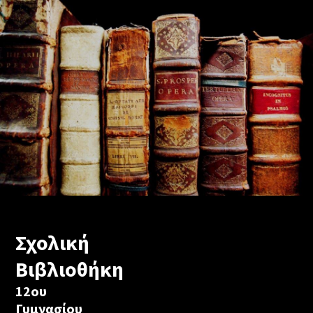
Σχολική
Βιβλιοθήκη
12ου
Γυμνασίου