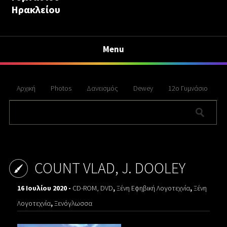
Ηρακλείου
Menu
Αρχική
Photos
Δανεισμός
Dewey
12ο Γυμνάσιο
COUNT VLAD, J. DOOLEY
16 Ιουλίου 2020 -
CD-ROM, DVD
,
Ξένη Εφηβική Λογοτεχνία
,
Ξένη
Λογοτεχνία
,
Ξενόγλωσσα