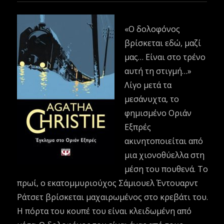
«Ο δολοφόνος
βρίσκεται εδώ, μαζί
μας… Είναι στο τρένο
αυτή τη στιγμή…»
Λίγο μετά τα
μεσάνυχτα, το
φημισμένο Οριάν
Εξπρές
ακινητοποιείται από
μια χιονοθύελλα στη
μέση του πουθενά. Το
πρωί, ο εκατομμυριούχος Σάμιουελ Έντουαρντ
Ράτσετ βρίσκεται μαχαιρωμένος στο κρεβάτι του.
Η πόρτα του κουπέ του είναι κλειδωμένη από