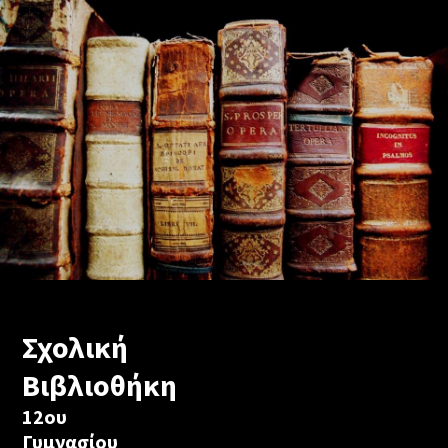
Σχολική
Βιβλιοθήκη
12ου
Γυμνασίου