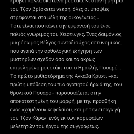
κρύβει πολλά σκοτεινά μυστικά. Κι όταν η μητριά
του Τζον βρίσκεται νεκρή, όλες οι υποψίες
στρέφονται στα μέλη της οικογένειας…
Τότε είναι που κάνει την εμφάνισή του ένας
παλιός γνώριμος του Χέιστινγκς. Ένας δαιμόνιος,
μικρόσωμος Βέλγος συνταξιούχος αστυνομικός,
που αγαπά την ορθολογική εξήγηση των
μυστηρίων σχεδόν όσο και το άκρως
επιμελημένο μουστάκι του: ο Ηρακλής Πουαρό…
Το πρώτο μυθιστόρημα της Άγκαθα Κρίστι –και
πρώτη υπόθεση του πιο αγαπητού ήρωά της, του
θρυλικού Πουαρό– παρουσιάζεται στην
αποκατεστημένη του μορφή, με την προσθήκη
ενός «χαμένου» κεφαλαίου, και με την εισαγωγή
του Τζον Κάραν, ενός εκ των κορυφαίων
μελετητών του έργου της συγγραφέως.