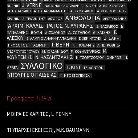
J. VERNE
BURNIE
NATIONAL GEOGRAPHIC
Α. ΖΕΗ
Α. ΚΑΡΚΑΒΙΤΣΑΣ
Α. ΠΑΠΑΔΑΚΗ
Α. ΠΑΠΑΔΙΑΜΑΝΤΗΣ
Α. ΣΑΜΑΡΑΚΗΣ
Α. ΣΚΑΡΟΟΥ
Α. ΤΖ.
ΑΝΘΟΛΟΓΙΑ
ΚΡΟΝΙΝ
Α. ΤΡΑΓΑΝΙΤΗΣ
ΑΙΣΩΠΟΣ
ΑΡΙΣΤΟΦΑΝΗΣ
ΑΡΧΙΜ. ΚΑΛΛΙΣΤΡΑΤΟΣ Ν. ΛΥΡΑΚΗΣ
Β.
Β. ΒΑΣΙΛΙΚΟΣ
Ε.
ΠΑΠΑΔΑΚΗΣ
Δ. ΧΑΤΖΗΣ
ΒΟΥΛΗ
Δ. ΣΟΛΩΜΟΣ
Δ. ΣΩΤΗΡΙΟΥ
ΑΛΕΞΙΟΥ
Ζ. ΣΑΡΗ
Ε. ΛΑΜΠΙΘΙΑΝΑΚΗ-ΠΑΠΑΔΑΚΗ
Ε. ΧΕΜΙΝΓΟΥΕΪ
Ι. ΒΕΡΝ
Ι. ΑΣΙΜΩΦ
ΗΡΟΔΟΤΟΣ
Κ.Π. ΚΑΒΑΦΗΣ
Λ. ΠΕΤΡΟΒΙΤΣ-
Μ.
ΑΝΔΡΟΥΤΣΟΠΟΥΛΟΥ
Μ. ΙΟΡΔΑΝΙΔΟΥ
Μ. ΚΟΥΜΑΝΤΑΡΕΑΣ
Ν. ΚΑΖΑΝΤΖΑΚΗΣ
ΛΟΥΝΤΕΜΗΣ
Π.
Ν. ΤΖΩΡΤΖΟΓΛΟΥ
ΟΜΗΡΟΣ
ΣΥΛΛΟΓΙΚΟ
Τ. ΚΙΝΙ
ΔΕΛΤΑ
ΤΖ. ΛΟΝΤΟΝ
ΥΠΟΥΡΓΕΙΟ ΠΑΙΔΕΙΑΣ
Φ. ΝΤΟΣΤΟΓΙΕΦΣΚΙ
Πρόσφατα βιβλία
ΜΟΙΡΑΙΕΣ ΧΑΡΙΤΕΣ, L. PENNY
ΤΙ ΥΠΑΡΧΕΙ ΕΚΕΙ ΕΞΩ;, M.K. BAUMANN