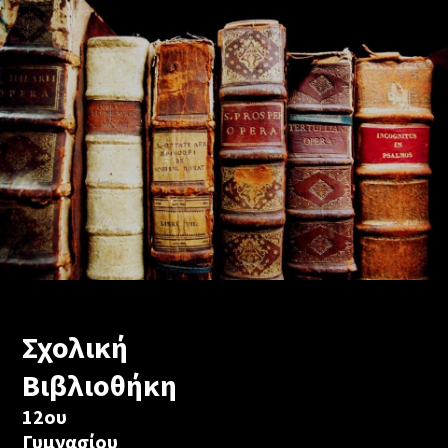
Σχολική
Βιβλιοθήκη
12ου
Γυμνασίου