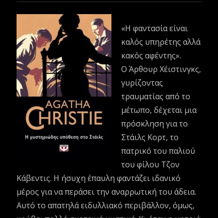
«Η φαντασία είναι
καλός υπηρέτης αλλά
κακός αφέντης».
Ο Άρθουρ Χέιστινγκς,
γυρίζοντας
τραυματίας από το
μέτωπο, δέχεται μια
πρόσκληση για το
Στάιλς Κορτ, το
πατρικό του παλιού
του φίλου Τζον
Κάβεντις. Η ήσυχη έπαυλη φαντάζει ιδανικό
μέρος για να περάσει την αναρρωτική του άδεια.
Αυτό το απατηλά ειδυλλιακό περιβάλλον, όμως,