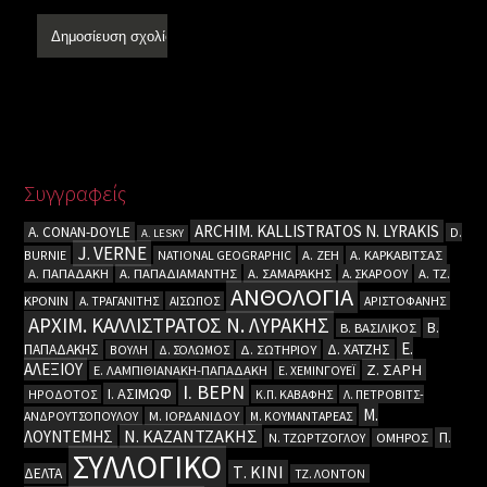
Συγγραφείς
ARCHIM. KALLISTRATOS N. LYRAKIS
A. CΟΝΑΝ-DOYLE
D.
A. LESKY
J. VERNE
BURNIE
NATIONAL GEOGRAPHIC
Α. ΖΕΗ
Α. ΚΑΡΚΑΒΙΤΣΑΣ
Α. ΠΑΠΑΔΑΚΗ
Α. ΠΑΠΑΔΙΑΜΑΝΤΗΣ
Α. ΣΑΜΑΡΑΚΗΣ
Α. ΣΚΑΡΟΟΥ
Α. ΤΖ.
ΑΝΘΟΛΟΓΙΑ
ΚΡΟΝΙΝ
Α. ΤΡΑΓΑΝΙΤΗΣ
ΑΙΣΩΠΟΣ
ΑΡΙΣΤΟΦΑΝΗΣ
ΑΡΧΙΜ. ΚΑΛΛΙΣΤΡΑΤΟΣ Ν. ΛΥΡΑΚΗΣ
Β.
Β. ΒΑΣΙΛΙΚΟΣ
Ε.
ΠΑΠΑΔΑΚΗΣ
Δ. ΧΑΤΖΗΣ
ΒΟΥΛΗ
Δ. ΣΟΛΩΜΟΣ
Δ. ΣΩΤΗΡΙΟΥ
ΑΛΕΞΙΟΥ
Ζ. ΣΑΡΗ
Ε. ΛΑΜΠΙΘΙΑΝΑΚΗ-ΠΑΠΑΔΑΚΗ
Ε. ΧΕΜΙΝΓΟΥΕΪ
Ι. ΒΕΡΝ
Ι. ΑΣΙΜΩΦ
ΗΡΟΔΟΤΟΣ
Κ.Π. ΚΑΒΑΦΗΣ
Λ. ΠΕΤΡΟΒΙΤΣ-
Μ.
ΑΝΔΡΟΥΤΣΟΠΟΥΛΟΥ
Μ. ΙΟΡΔΑΝΙΔΟΥ
Μ. ΚΟΥΜΑΝΤΑΡΕΑΣ
Ν. ΚΑΖΑΝΤΖΑΚΗΣ
ΛΟΥΝΤΕΜΗΣ
Π.
Ν. ΤΖΩΡΤΖΟΓΛΟΥ
ΟΜΗΡΟΣ
ΣΥΛΛΟΓΙΚΟ
Τ. ΚΙΝΙ
ΔΕΛΤΑ
ΤΖ. ΛΟΝΤΟΝ