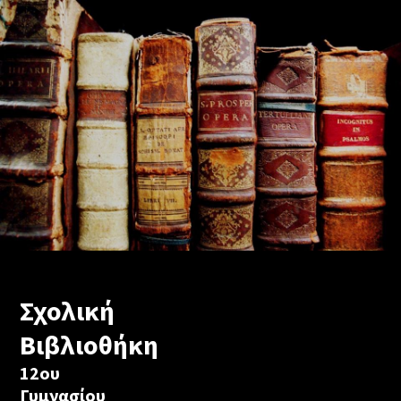
Σχολική
Βιβλιοθήκη
12ου
Γυμνασίου