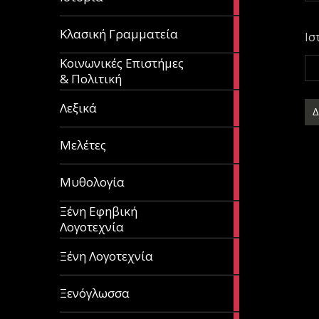
articles
67
Κλασική Γραμματεία
Ισ
articles
Κοινωνικές Επιστήμες
53
& Πολιτική
articles
28
Λεξικά
articles
62
Μελέτες
articles
14
Μυθολογία
articles
Ξένη Εφηβική
182
Λογοτεχνία
articles
305
Ξένη Λογοτεχνία
articles
85
Ξενόγλωσσα
articles