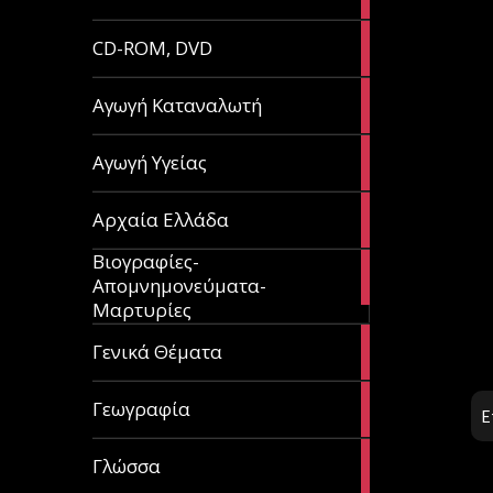
article
51
CD-ROM, DVD
articles
1
Αγωγή Καταναλωτή
article
11
Αγωγή Υγείας
articles
60
Αρχαία Ελλάδα
articles
Βιογραφίες-
56
Απομνημονεύματα-
articles
Μαρτυρίες
70
Γενικά Θέματα
articles
29
Γεωγραφία
Ε
articles
43
Γλώσσα
articles