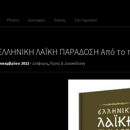
Photos
Δανεισμός
Dewey
12ο Γυμνάσιο
ΕΛΛΗΝΙΚΗ ΛΑΪΚΗ ΠΑΡΑΔΟΣΗ Από το π
Δεκεμβρίου 2022 -
Διάφορα
,
Τέχνες & Διασκέδαση