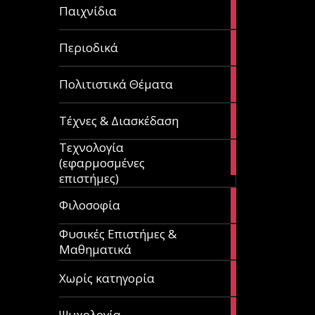
14
Παιχνίδια
articles
9
Περιοδικά
articles
3
Πολιτιστικά Θέματα
articles
120
Τέχνες & Διασκέδαση
articles
Τεχνολογία
81
(εφαρμοσμένες
articles
επιστήμες)
19
Φιλοσοφία
articles
Φυσικές Επιστήμες &
149
Μαθηματικά
articles
1
Χωρίς κατηγορία
article
23
Ψυχολογία