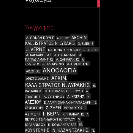
articles
Συγγραφείς
ARCHIM.
A. CΟΝΑΝ-DOYLE
A. LESKY
KALLISTRATOS N. LYRAKIS
D. BURNIE
J. VERNE
NATIONAL GEOGRAPHIC
Α. ΖΕΗ
Α. ΚΑΡΚΑΒΙΤΣΑΣ
Α. ΠΑΠΑΔΑΚΗ
Α.
ΠΑΠΑΔΙΑΜΑΝΤΗΣ
Α. ΣΑΜΑΡΑΚΗΣ
Α.
ΣΚΑΡΟΟΥ
Α. ΤΖ. ΚΡΟΝΙΝ
Α. ΤΡΑΓΑΝΙΤΗΣ
ΑΝΘΟΛΟΓΙΑ
ΑΙΣΩΠΟΣ
ΑΡΧΙΜ.
ΑΡΙΣΤΟΦΑΝΗΣ
ΚΑΛΛΙΣΤΡΑΤΟΣ Ν. ΛΥΡΑΚΗΣ
Β.
Β. ΠΑΠΑΔΑΚΗΣ
ΒΑΣΙΛΙΚΟΣ
ΒΟΥΛΗ
Δ.
Ε.
Δ. ΧΑΤΖΗΣ
ΣΟΛΩΜΟΣ
Δ. ΣΩΤΗΡΙΟΥ
ΑΛΕΞΙΟΥ
Ε. ΛΑΜΠΙΘΙΑΝΑΚΗ-ΠΑΠΑΔΑΚΗ
Ε.
Ζ. ΣΑΡΗ
Ι.
ΧΕΜΙΝΓΟΥΕΪ
ΗΡΟΔΟΤΟΣ
Ι. ΒΕΡΝ
ΑΣΙΜΩΦ
Κ.Π. ΚΑΒΑΦΗΣ
Λ.
ΠΕΤΡΟΒΙΤΣ-ΑΝΔΡΟΥΤΣΟΠΟΥΛΟΥ
Μ.
Μ.
ΙΟΡΔΑΝΙΔΟΥ
Μ. ΚΟΥΜΑΝΤΑΡΕΑΣ
Ν. ΚΑΖΑΝΤΖΑΚΗΣ
ΛΟΥΝΤΕΜΗΣ
Ν.