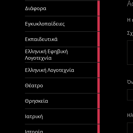
Α
29
Διάφορα
articles
Η 
58
Εγκυκλοπαίδειες
articles
Σχ
214
Εκπαιδευτικά
articles
Ελληνική Εφηβική
128
Λογοτεχνία
articles
382
Ελληνική Λογοτεχνία
articles
Ό
13
Θέατρο
articles
31
Θρησκεία
articles
27
Ηλ
Ιατρική
articles
281
Ιστορία