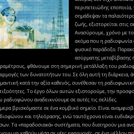
περιπετειώδης εποποιία,
σημάδεψαν τα παλαιότερα
ζωής, εξιστορείται στις σ
Ανασύρουμε, χρόνο με τον
ακόμα που η ραδιοφωνία 
φυσικό παράδοξο. Παρακο
ασύρματης μεταβίβασης ήχ
ραμέτρους, φθάνουμε στη σημερινή μετάλλαξη του ραδιο
αρμογές των δυνατοτήτων του. Σε όλη αυτή τη διάρκεια, 
μαντική κατά την αξία καθενός, συνέθεσαν τη ραδιοφωνική
τιξοότητες. Το έργο όλων αυτών εξιστορούμε, την προσφ
υ ραδιοφώνου αναδεικνύουμε σε αυτές τις σελίδες.
μερα βρισκόμαστε σε ένα κομβικό σημείο. Είναι αναμφισ
διοφώνου και τηλεόρασης, ενώ ταυτόχρονα είναι ευδιάκ
σων. Τα «παραδοσιακά» συστήματα, που διατηρούν μια αν
ίνουν να χαθούν μέσα σε νέες εφαρμογές, σε ένα μέλλον 