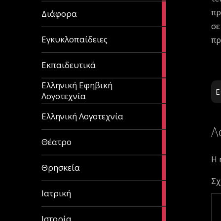
29
πρ
Διάφορα
articles
σε
58
Εγκυκλοπαίδειες
πρ
articles
214
Εκπαιδευτικά
articles
Ελληνική Εφηβική
128
Ε
Λογοτεχνία
articles
382
Ελληνική Λογοτεχνία
articles
Α
13
Θέατρο
articles
Η 
31
Θρησκεία
articles
Σχ
27
Ιατρική
articles
281
Ιστορία