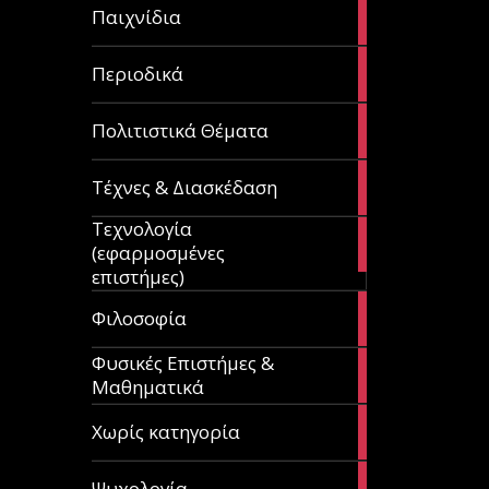
14
Παιχνίδια
articles
9
Περιοδικά
articles
3
Πολιτιστικά Θέματα
articles
120
Τέχνες & Διασκέδαση
articles
Τεχνολογία
81
(εφαρμοσμένες
articles
επιστήμες)
19
Φιλοσοφία
articles
Φυσικές Επιστήμες &
149
Μαθηματικά
articles
1
Χωρίς κατηγορία
article
23
Ψυχολογία