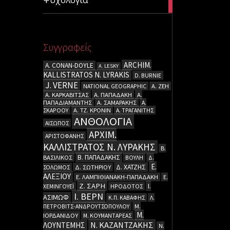
articles
Συγγραφείς
ARCHIM.
A. CΟΝΑΝ-DOYLE
A. LESKY
KALLISTRATOS N. LYRAKIS
D. BURNIE
J. VERNE
NATIONAL GEOGRAPHIC
Α. ΖΕΗ
Α. ΚΑΡΚΑΒΙΤΣΑΣ
Α. ΠΑΠΑΔΑΚΗ
Α.
ΠΑΠΑΔΙΑΜΑΝΤΗΣ
Α. ΣΑΜΑΡΑΚΗΣ
Α.
ΣΚΑΡΟΟΥ
Α. ΤΖ. ΚΡΟΝΙΝ
Α. ΤΡΑΓΑΝΙΤΗΣ
ΑΝΘΟΛΟΓΙΑ
ΑΙΣΩΠΟΣ
ΑΡΧΙΜ.
ΑΡΙΣΤΟΦΑΝΗΣ
ΚΑΛΛΙΣΤΡΑΤΟΣ Ν. ΛΥΡΑΚΗΣ
Β.
Β. ΠΑΠΑΔΑΚΗΣ
ΒΑΣΙΛΙΚΟΣ
ΒΟΥΛΗ
Δ.
Ε.
Δ. ΧΑΤΖΗΣ
ΣΟΛΩΜΟΣ
Δ. ΣΩΤΗΡΙΟΥ
ΑΛΕΞΙΟΥ
Ε. ΛΑΜΠΙΘΙΑΝΑΚΗ-ΠΑΠΑΔΑΚΗ
Ε.
Ζ. ΣΑΡΗ
Ι.
ΧΕΜΙΝΓΟΥΕΪ
ΗΡΟΔΟΤΟΣ
Ι. ΒΕΡΝ
ΑΣΙΜΩΦ
Κ.Π. ΚΑΒΑΦΗΣ
Λ.
ΠΕΤΡΟΒΙΤΣ-ΑΝΔΡΟΥΤΣΟΠΟΥΛΟΥ
Μ.
Μ.
ΙΟΡΔΑΝΙΔΟΥ
Μ. ΚΟΥΜΑΝΤΑΡΕΑΣ
Ν. ΚΑΖΑΝΤΖΑΚΗΣ
ΛΟΥΝΤΕΜΗΣ
Ν.