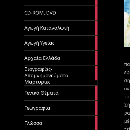
article
51
CD-ROM, DVD
articles
1
Αγωγή Καταναλωτή
article
11
Αγωγή Υγείας
articles
60
Αρχαία Ελλάδα
articles
πα
Βιογραφίες-
56
εφ
Απομνημονεύματα-
articles
ση
Μαρτυρίες
αν
70
Γενικά Θέματα
articles
το
Σή
29
Γεωγραφία
articles
ρα
μέ
43
Γλώσσα
articles
τε