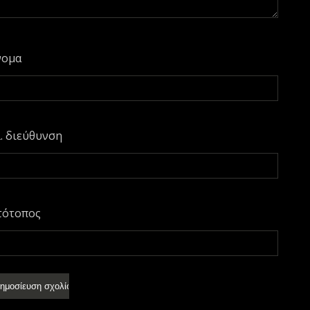
νομα
. διεύθυνση
τότοπος