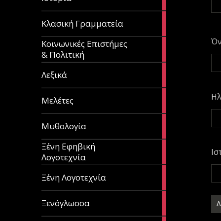
articles
67
Κλασική Γραμματεία
articles
Ό
Κοινωνικές Επιστήμες
53
& Πολιτική
articles
28
Λεξικά
articles
Ηλ
62
Μελέτες
articles
14
Μυθολογία
articles
Ξένη Εφηβική
182
Ισ
Λογοτεχνία
articles
305
Ξένη Λογοτεχνία
articles
85
Ξενόγλωσσα
articles