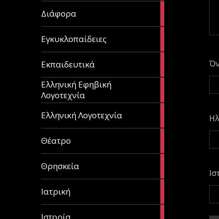
29
Διάφορα
articles
58
Εγκυκλοπαίδειες
articles
214
Ό
Εκπαιδευτικά
articles
Ελληνική Εφηβική
128
Λογοτεχνία
articles
382
Ελληνική Λογοτεχνία
Ηλ
articles
13
Θέατρο
articles
31
Θρησκεία
articles
Ισ
27
Ιατρική
articles
281
Ιστορία