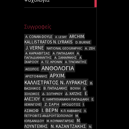
articles
Συγγραφείς
ARCHIM.
A. CΟΝΑΝ-DOYLE
A. LESKY
KALLISTRATOS N. LYRAKIS
D. BURNIE
J. VERNE
NATIONAL GEOGRAPHIC
Α. ΖΕΗ
Α. ΚΑΡΚΑΒΙΤΣΑΣ
Α. ΠΑΠΑΔΑΚΗ
Α.
ΠΑΠΑΔΙΑΜΑΝΤΗΣ
Α. ΣΑΜΑΡΑΚΗΣ
Α.
ΣΚΑΡΟΟΥ
Α. ΤΖ. ΚΡΟΝΙΝ
Α. ΤΡΑΓΑΝΙΤΗΣ
ΑΝΘΟΛΟΓΙΑ
ΑΙΣΩΠΟΣ
ΑΡΧΙΜ.
ΑΡΙΣΤΟΦΑΝΗΣ
ΚΑΛΛΙΣΤΡΑΤΟΣ Ν. ΛΥΡΑΚΗΣ
Β.
Β. ΠΑΠΑΔΑΚΗΣ
ΒΑΣΙΛΙΚΟΣ
ΒΟΥΛΗ
Δ.
Ε.
Δ. ΧΑΤΖΗΣ
ΣΟΛΩΜΟΣ
Δ. ΣΩΤΗΡΙΟΥ
ΑΛΕΞΙΟΥ
Ε. ΛΑΜΠΙΘΙΑΝΑΚΗ-ΠΑΠΑΔΑΚΗ
Ε.
Ζ. ΣΑΡΗ
Ι.
ΧΕΜΙΝΓΟΥΕΪ
ΗΡΟΔΟΤΟΣ
Ι. ΒΕΡΝ
ΑΣΙΜΩΦ
Κ.Π. ΚΑΒΑΦΗΣ
Λ.
ΠΕΤΡΟΒΙΤΣ-ΑΝΔΡΟΥΤΣΟΠΟΥΛΟΥ
Μ.
Μ.
ΙΟΡΔΑΝΙΔΟΥ
Μ. ΚΟΥΜΑΝΤΑΡΕΑΣ
Ν. ΚΑΖΑΝΤΖΑΚΗΣ
ΛΟΥΝΤΕΜΗΣ
Ν.