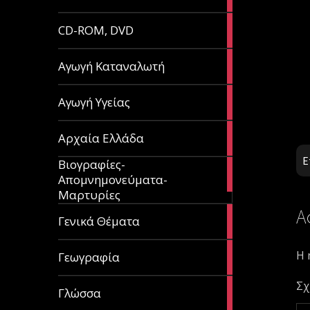
article
51
CD-ROM, DVD
articles
1
Αγωγή Καταναλωτή
article
11
Αγωγή Υγείας
articles
60
Αρχαία Ελλάδα
articles
Ε
Βιογραφίες-
56
Απομνημονεύματα-
articles
Μαρτυρίες
Α
70
Γενικά Θέματα
articles
29
Η 
Γεωγραφία
articles
Σχ
43
Γλώσσα
articles