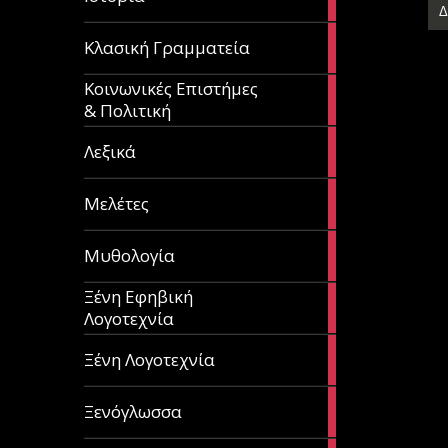
articles
67
Κλασική Γραμματεία
articles
Κοινωνικές Επιστήμες
53
& Πολιτική
articles
28
Λεξικά
articles
62
Μελέτες
articles
14
Μυθολογία
articles
Ξένη Εφηβική
182
Λογοτεχνία
articles
305
Ξένη Λογοτεχνία
articles
85
Ξενόγλωσσα
articles