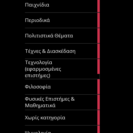
14
Παιχνίδια
articles
9
Περιοδικά
articles
3
Πολιτιστικά Θέματα
articles
120
Τέχνες & Διασκέδαση
articles
Τεχνολογία
81
(εφαρμοσμένες
articles
επιστήμες)
19
Φιλοσοφία
articles
Φυσικές Επιστήμες &
149
Μαθηματικά
articles
1
Χωρίς κατηγορία
article
23
Ψυχολογία