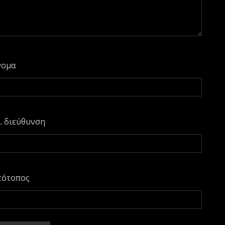
νομα
. διεύθυνση
τότοπος