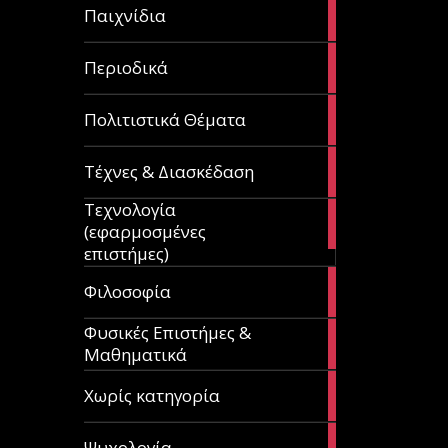
14
Παιχνίδια
articles
9
Περιοδικά
articles
3
Πολιτιστικά Θέματα
articles
120
Τέχνες & Διασκέδαση
articles
Τεχνολογία
81
(εφαρμοσμένες
articles
επιστήμες)
19
Φιλοσοφία
articles
Φυσικές Επιστήμες &
149
Μαθηματικά
articles
1
Χωρίς κατηγορία
article
23
Ψυχολογία