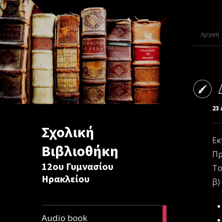
Αρχική
23 
Σχολική
Εκ
Βιβλιοθήκη
Πρ
12ου Γυμνασίου
Το
Ηρακλείου
β)
1
Audio book