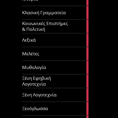
articles
67
Κλασική Γραμματεία
articles
Κοινωνικές Επιστήμες
53
& Πολιτική
articles
28
Λεξικά
articles
62
Μελέτες
articles
14
Μυθολογία
articles
Ξένη Εφηβική
182
Λογοτεχνία
articles
305
Ξένη Λογοτεχνία
articles
85
Ξενόγλωσσα
articles