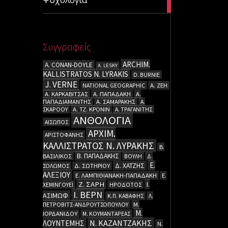
articles
Συγγραφείς
ARCHIM.
A. CΟΝΑΝ-DOYLE
A. LESKY
KALLISTRATOS N. LYRAKIS
D. BURNIE
J. VERNE
NATIONAL GEOGRAPHIC
Α. ΖΕΗ
Α. ΚΑΡΚΑΒΙΤΣΑΣ
Α. ΠΑΠΑΔΑΚΗ
Α.
ΠΑΠΑΔΙΑΜΑΝΤΗΣ
Α. ΣΑΜΑΡΑΚΗΣ
Α.
ΣΚΑΡΟΟΥ
Α. ΤΖ. ΚΡΟΝΙΝ
Α. ΤΡΑΓΑΝΙΤΗΣ
ΑΝΘΟΛΟΓΙΑ
ΑΙΣΩΠΟΣ
ΑΡΧΙΜ.
ΑΡΙΣΤΟΦΑΝΗΣ
ΚΑΛΛΙΣΤΡΑΤΟΣ Ν. ΛΥΡΑΚΗΣ
Β.
Β. ΠΑΠΑΔΑΚΗΣ
ΒΑΣΙΛΙΚΟΣ
ΒΟΥΛΗ
Δ.
Ε.
Δ. ΧΑΤΖΗΣ
ΣΟΛΩΜΟΣ
Δ. ΣΩΤΗΡΙΟΥ
ΑΛΕΞΙΟΥ
Ε. ΛΑΜΠΙΘΙΑΝΑΚΗ-ΠΑΠΑΔΑΚΗ
Ε.
Ζ. ΣΑΡΗ
Ι.
ΧΕΜΙΝΓΟΥΕΪ
ΗΡΟΔΟΤΟΣ
Ι. ΒΕΡΝ
ΑΣΙΜΩΦ
Κ.Π. ΚΑΒΑΦΗΣ
Λ.
ΠΕΤΡΟΒΙΤΣ-ΑΝΔΡΟΥΤΣΟΠΟΥΛΟΥ
Μ.
Μ.
ΙΟΡΔΑΝΙΔΟΥ
Μ. ΚΟΥΜΑΝΤΑΡΕΑΣ
Ν. ΚΑΖΑΝΤΖΑΚΗΣ
ΛΟΥΝΤΕΜΗΣ
Ν.