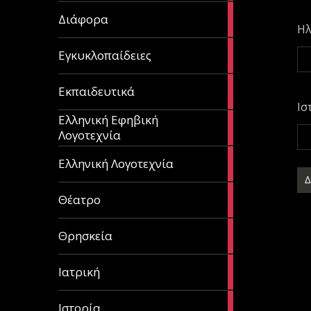
29
Διάφορα
articles
Ηλ
58
Εγκυκλοπαίδειες
articles
214
Εκπαιδευτικά
articles
Ισ
Ελληνική Εφηβική
128
Λογοτεχνία
articles
382
Ελληνική Λογοτεχνία
articles
13
Θέατρο
articles
31
Θρησκεία
articles
27
Ιατρική
articles
281
Ιστορία