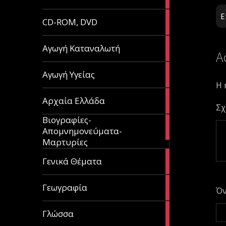
article
Ε
51
CD-ROM, DVD
articles
1
Αγωγή Καταναλωτή
Α
article
11
Αγωγή Υγείας
articles
Η 
60
Αρχαία Ελλάδα
articles
Σχ
Βιογραφίες-
56
Απομνημονεύματα-
articles
Μαρτυρίες
70
Γενικά Θέματα
articles
29
Γεωγραφία
Ό
articles
43
Γλώσσα
articles