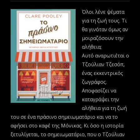
Όλοι λένε ψέματα
για τη ζωή τους. Τι
θα γινόταν όμως αν
μοιραζόσουν την
αλήθεια;
Αυτό αναρωτιέται ο
Τζούλιαν Τζεσόπ,
ένας εκκεντρικός
ζωγράφος.
Αποφασίζει να
καταγράψει την
αλήθεια για τη ζωή
του σε ένα πράσινο σημειωματάριο και να το
αφήσει στο καφέ της Μόνικας. Κι όσο η ιστορία
ξετυλίγεται, το σημειωματάριο, που ο Τζούλιαν