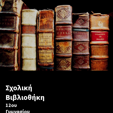
Σχολική
Βιβλιοθήκη
12ου
Γυμνασίου