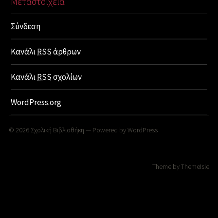
Μεταστοιχεία
Σύνδεση
Κανάλι
RSS
άρθρων
Κανάλι
RSS
σχολίων
WordPress.org
© 2026
Σχολική Βιβλιοθήκη
— Powered by
WordPress
Theme by
ThemeIsle