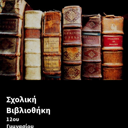
Σχολική
Βιβλιοθήκη
12ου
Γυμνασίου