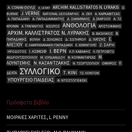
ARCHIM. KALLISTRATOS N. LYRAKIS
A. CΟΝΑΝ-DOYLE
D.
A. LESKY
J. VERNE
BURNIE
NATIONAL GEOGRAPHIC
Α. ΖΕΗ
Α. ΚΑΡΚΑΒΙΤΣΑΣ
Α. ΠΑΠΑΔΑΚΗ
Α. ΠΑΠΑΔΙΑΜΑΝΤΗΣ
Α. ΣΑΜΑΡΑΚΗΣ
Α. ΣΚΑΡΟΟΥ
Α. ΤΖ.
ΑΝΘΟΛΟΓΙΑ
ΚΡΟΝΙΝ
Α. ΤΡΑΓΑΝΙΤΗΣ
ΑΙΣΩΠΟΣ
ΑΡΙΣΤΟΦΑΝΗΣ
ΑΡΧΙΜ. ΚΑΛΛΙΣΤΡΑΤΟΣ Ν. ΛΥΡΑΚΗΣ
Β.
Β. ΒΑΣΙΛΙΚΟΣ
Ε.
ΠΑΠΑΔΑΚΗΣ
Δ. ΧΑΤΖΗΣ
ΒΟΥΛΗ
Δ. ΣΟΛΩΜΟΣ
Δ. ΣΩΤΗΡΙΟΥ
ΑΛΕΞΙΟΥ
Ζ. ΣΑΡΗ
Ε. ΛΑΜΠΙΘΙΑΝΑΚΗ-ΠΑΠΑΔΑΚΗ
Ε. ΧΕΜΙΝΓΟΥΕΪ
Ι. ΒΕΡΝ
Ι. ΑΣΙΜΩΦ
ΗΡΟΔΟΤΟΣ
Κ.Π. ΚΑΒΑΦΗΣ
Λ. ΠΕΤΡΟΒΙΤΣ-
Μ.
ΑΝΔΡΟΥΤΣΟΠΟΥΛΟΥ
Μ. ΙΟΡΔΑΝΙΔΟΥ
Μ. ΚΟΥΜΑΝΤΑΡΕΑΣ
Ν. ΚΑΖΑΝΤΖΑΚΗΣ
ΛΟΥΝΤΕΜΗΣ
Π.
Ν. ΤΖΩΡΤΖΟΓΛΟΥ
ΟΜΗΡΟΣ
ΣΥΛΛΟΓΙΚΟ
Τ. ΚΙΝΙ
ΔΕΛΤΑ
ΤΖ. ΛΟΝΤΟΝ
ΥΠΟΥΡΓΕΙΟ ΠΑΙΔΕΙΑΣ
Φ. ΝΤΟΣΤΟΓΙΕΦΣΚΙ
Πρόσφατα βιβλία
ΜΟΙΡΑΙΕΣ ΧΑΡΙΤΕΣ, L. PENNY