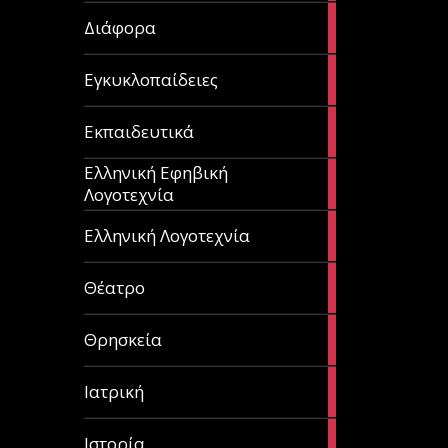
29
Διάφορα
articles
58
Εγκυκλοπαίδειες
articles
214
Εκπαιδευτικά
articles
Ελληνική Εφηβική
128
Λογοτεχνία
articles
382
Ελληνική Λογοτεχνία
articles
13
Θέατρο
articles
31
Θρησκεία
articles
27
Ιατρική
articles
281
Ιστορία