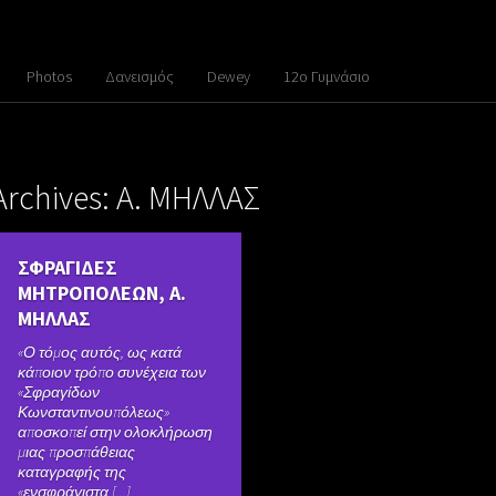
Photos
Δανεισμός
Dewey
12ο Γυμνάσιο
Archives: Α. ΜΗΛΛΑΣ
ΣΦΡΑΓΙΔΕΣ
ΜΗΤΡΟΠΟΛΕΩΝ, Α.
ΜΗΛΛΑΣ
«Ο τόμος αυτός, ως κατά
κάποιον τρόπο συνέχεια των
«Σφραγίδων
Κωνσταντινουπόλεως»
αποσκοπεί στην ολοκλήρωση
μιας προσπάθειας
καταγραφής της
«ενσφράγιστα [...]