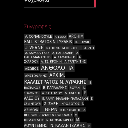
articles
Συγγραφείς
ARCHIM.
A. CΟΝΑΝ-DOYLE
A. LESKY
KALLISTRATOS N. LYRAKIS
D. BURNIE
J. VERNE
NATIONAL GEOGRAPHIC
Α. ΖΕΗ
Α. ΚΑΡΚΑΒΙΤΣΑΣ
Α. ΠΑΠΑΔΑΚΗ
Α.
ΠΑΠΑΔΙΑΜΑΝΤΗΣ
Α. ΣΑΜΑΡΑΚΗΣ
Α.
ΣΚΑΡΟΟΥ
Α. ΤΖ. ΚΡΟΝΙΝ
Α. ΤΡΑΓΑΝΙΤΗΣ
ΑΝΘΟΛΟΓΙΑ
ΑΙΣΩΠΟΣ
ΑΡΧΙΜ.
ΑΡΙΣΤΟΦΑΝΗΣ
ΚΑΛΛΙΣΤΡΑΤΟΣ Ν. ΛΥΡΑΚΗΣ
Β.
Β. ΠΑΠΑΔΑΚΗΣ
ΒΑΣΙΛΙΚΟΣ
ΒΟΥΛΗ
Δ.
Ε.
Δ. ΧΑΤΖΗΣ
ΣΟΛΩΜΟΣ
Δ. ΣΩΤΗΡΙΟΥ
ΑΛΕΞΙΟΥ
Ε. ΛΑΜΠΙΘΙΑΝΑΚΗ-ΠΑΠΑΔΑΚΗ
Ε.
Ζ. ΣΑΡΗ
Ι.
ΧΕΜΙΝΓΟΥΕΪ
ΗΡΟΔΟΤΟΣ
Ι. ΒΕΡΝ
ΑΣΙΜΩΦ
Κ.Π. ΚΑΒΑΦΗΣ
Λ.
ΠΕΤΡΟΒΙΤΣ-ΑΝΔΡΟΥΤΣΟΠΟΥΛΟΥ
Μ.
Μ.
ΙΟΡΔΑΝΙΔΟΥ
Μ. ΚΟΥΜΑΝΤΑΡΕΑΣ
Ν. ΚΑΖΑΝΤΖΑΚΗΣ
ΛΟΥΝΤΕΜΗΣ
Ν.