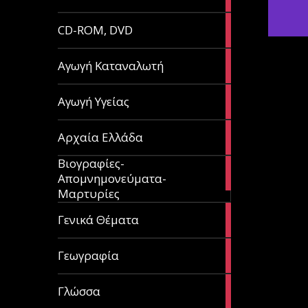
article
51
CD-ROM, DVD
articles
1
Αγωγή Καταναλωτή
article
11
Αγωγή Υγείας
articles
60
Αρχαία Ελλάδα
articles
Βιογραφίες-
56
Απομνημονεύματα-
articles
Μαρτυρίες
70
Γενικά Θέματα
articles
29
Γεωγραφία
articles
43
Γλώσσα
articles