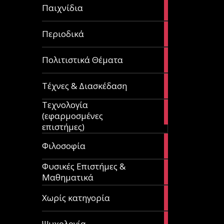
14
Παιχνίδια
articles
9
Περιοδικά
articles
3
Πολιτιστικά Θέματα
articles
120
Τέχνες & Διασκέδαση
articles
Τεχνολογία
81
(εφαρμοσμένες
articles
επιστήμες)
19
Φιλοσοφία
articles
Φυσικές Επιστήμες &
149
Μαθηματικά
articles
1
Χωρίς κατηγορία
article
23
Ψυχολογία