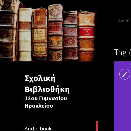
Αρχική
Tag 
Σχολική
Βιβλιοθήκη
12ου Γυμνασίου
Ηρακλείου
1
Audio book