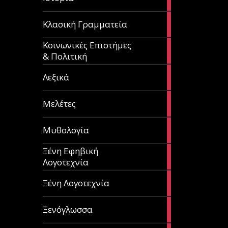
articles
67
Κλασική Γραμματεία
articles
Κοινωνικές Επιστήμες
53
& Πολιτική
articles
28
Λεξικά
articles
62
Μελέτες
articles
14
Μυθολογία
articles
Ξένη Εφηβική
182
Λογοτεχνία
articles
305
Ξένη Λογοτεχνία
articles
85
Ξενόγλωσσα
articles