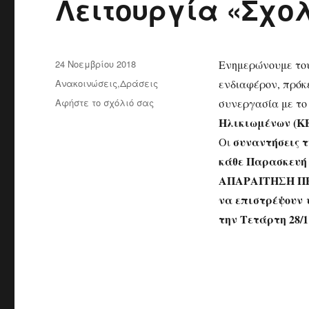
Λειτουργία «Σχο
Δημοσιεύτηκε
24 Νοεμβρίου 2018
Ενημερώνουμε του
την
Κατηγορίες
Ανακοινώσεις
,
Δράσεις
ενδιαφέρον, πρόκ
Αφήστε το σχόλιό σας
στο
συνεργασία με τ
Λειτουργία
Ηλικιωμένων
(Κ
«Σχολής
συναντήσεις τ
Οι
γονέων»
κάθε Παρασκευή κ
ΑΠΑΡΑΙΤΗΣΗ 
να επιστρέψουν
την Τετάρτη 28/1