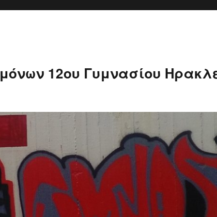
μόνων 12ου Γυμνασίου Ηρακλ