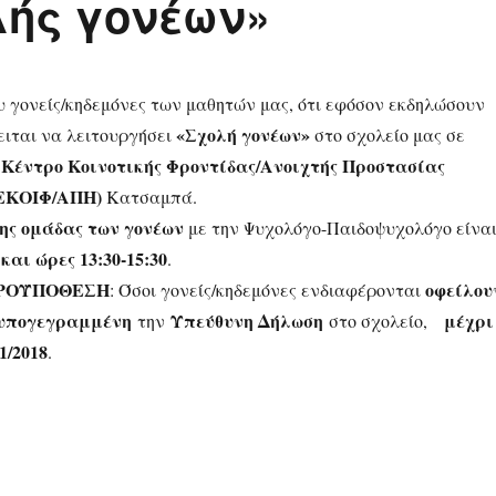
λής γονέων»
 γονείς/κηδεμόνες των μαθητών μας, ότι εφόσον εκδηλώσουν
«Σχολή γονέων»
ειται να λειτουργήσει
στο σχολείο μας σε
Κέντρο Κοινοτικής Φροντίδας/Ανοιχτής Προστασίας
ο
ΕΚΟΙΦ/ΑΠΗ)
Κατσαμπά.
ης ομάδας των γονέων
με την Ψυχολόγο-Παιδοψυχολόγο είνα
αι ώρες 13:30-15:30
.
ΠΡΟΫΠΟΘΕΣΗ
οφείλου
: Όσοι γονείς/κηδεμόνες ενδιαφέρονται
υπογεγραμμένη
Υπεύθυνη Δήλωση
μέχρι
την
στο σχολείο,
1/2018
.