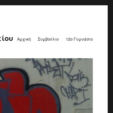
είου
Αρχική
Συμβούλιο
12ο Γυμνάσιο