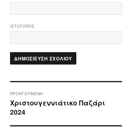
ΙΣΤΌΤΟΠΟΣ
Πλοήγηση
ΠΡΟΗΓΟΎΜΕΝΗ
άρθρων
Χριστουγεννιάτικο Παζάρι
Προηγούμενο
2024
άρθρο: