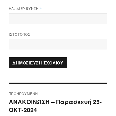
ΗΛ. ΔΙΕΎΘΥΝΣΗ
*
ΙΣΤΌΤΟΠΟΣ
Πλοήγηση
ΠΡΟΗΓΟΎΜΕΝΗ
άρθρων
ΑΝΑΚΟΙΝΩΣΗ – Παρασκευή 25-
Προηγούμενο
ΟΚΤ-2024
άρθρο: