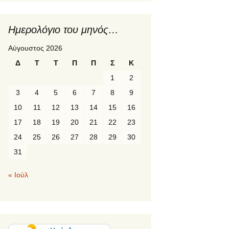
1η κινητικότητα γ
2ο πρόγραμμα
Ημερολόγιο του μηνός…
ERASMUS+ “Fr
Local to Global
Αύγουστος 2026
Environmental
Awareness”
Δ
Τ
Τ
Π
Π
Σ
Κ
1
2
2ος σταθμός του
προγράμματος
3
4
5
6
7
8
9
ERASMUS+ «PR
LANGUAGE»:
10
11
12
13
14
15
16
Suceava, Ρουμα
17
18
19
20
21
22
23
PREETI language
24
25
26
27
28
29
30
κινητικότητα Er
31
« Ιούλ