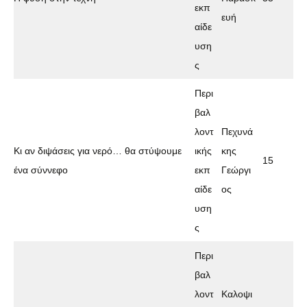
εκπ
ευή
αίδε
υση
ς
Περι
βαλ
λοντ
Πεχυνά
Κι αν διψάσεις για νερό… θα στύψουμε
ικής
κης
15
ένα σύννεφο
εκπ
Γεώργι
αίδε
ος
υση
ς
Περι
βαλ
λοντ
Καλοψι