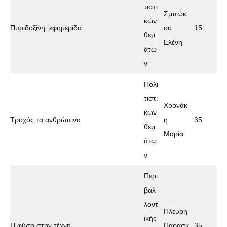
τιστι
Σμπώκ
κών
Πυριδοξίνη: εφημερίδα
ου
15
θεμ
Ελένη
άτω
ν
Πολι
τιστι
Χρονάκ
κών
Τροχός τα ανθρώπινα
η
35
θεμ
Μαρία
άτω
ν
Περι
βαλ
λοντ
Πλεύρη
ικής
Η φύση στην τέχνη
Παρασκ
35