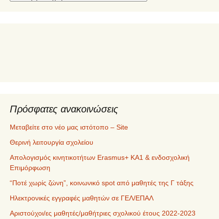
ε
ρ
ι
ε
χ
ό
μ
ε
ν
α
Πρόσφατες ανακοινώσεις
Μεταβείτε στο νέο μας ιστότοπο – Site
Θερινή λειτουργία σχολείου
Απολογισμός κινητικοτήτων Erasmus+ ΚΑ1 & ενδοσχολική
Επιμόρφωση
“Ποτέ χωρίς ζώνη”, κοινωνικό spot από μαθητές της Γ τάξης
Ηλεκτρονικές εγγραφές μαθητών σε ΓΕΛ/ΕΠΑΛ
Αριστούχοι/ες μαθητές/μαθήτριες σχολικού έτους 2022-2023