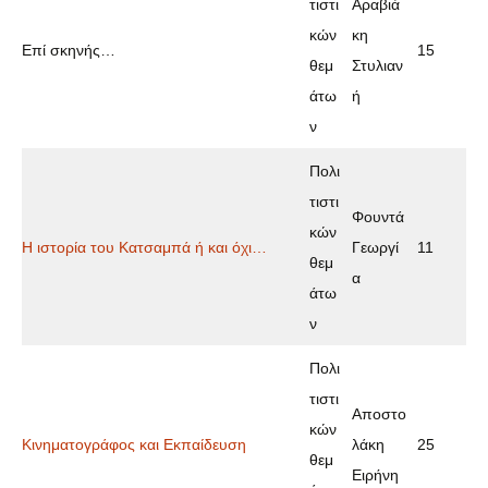
τιστι
Αραβιά
κών
κη
Επί σκηνής…
15
θεμ
Στυλιαν
άτω
ή
ν
Πολι
τιστι
Φουντά
κών
Η ιστορία του Κατσαμπά ή και όχι…
Γεωργί
11
θεμ
α
άτω
ν
Πολι
τιστι
Αποστο
κών
Κινηματογράφος και Εκπαίδευση
λάκη
25
θεμ
Ειρήνη