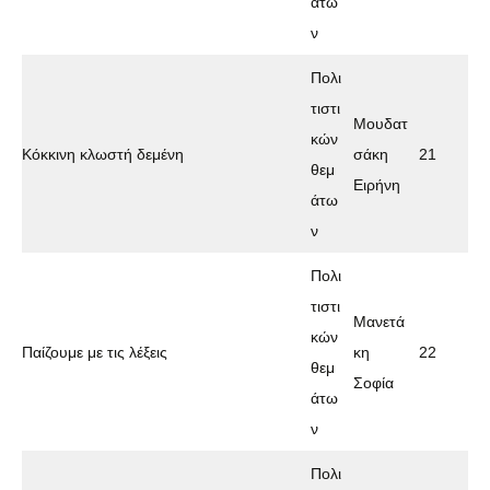
άτω
ν
Πολι
τιστι
Μουδατ
κών
Κόκκινη κλωστή δεμένη
σάκη
21
θεμ
Ειρήνη
άτω
ν
Πολι
τιστι
Μανετά
κών
Παίζουμε με τις λέξεις
κη
22
θεμ
Σοφία
άτω
ν
Πολι