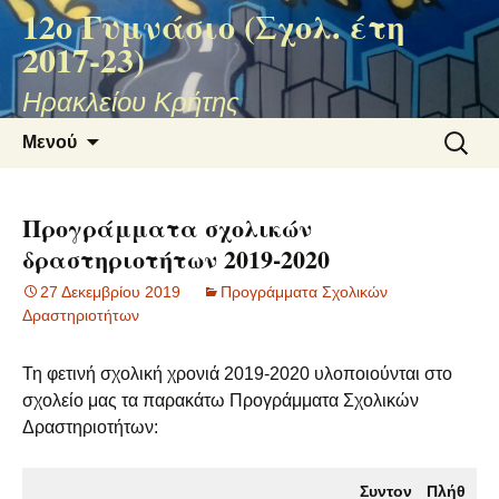
12ο Γυμνάσιο (Σχολ. έτη
2017-23)
Ηρακλείου Κρήτης
Μετάβαση
Αναζήτ
Μενού
σε
για:
περιεχόμενο
Προγράμματα σχολικών
δραστηριοτήτων 2019-2020
27 Δεκεμβρίου 2019
Προγράμματα Σχολικών
Δραστηριοτήτων
Τη φετινή σχολική χρονιά 2019-2020 υλοποιούνται στο
σχολείο μας τα παρακάτω Προγράμματα Σχολικών
Δραστηριοτήτων:
Συντον
Πλήθ