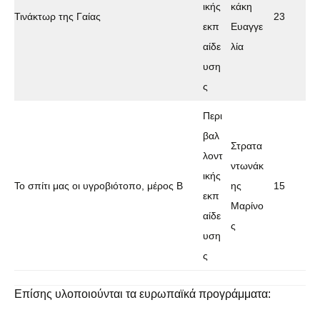
ικής
κάκη
Τινάκτωρ της Γαίας
23
εκπ
Ευαγγε
αίδε
λία
υση
ς
Περι
βαλ
Στρατα
λοντ
ντωνάκ
ικής
Το σπίτι μας οι υγροβιότοπο, μέρος Β
ης
15
εκπ
Μαρίνο
αίδε
ς
υση
ς
Επίσης υλοποιούνται τα ευρωπαϊκά προγράμματα: