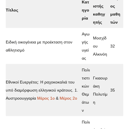
Κατ
ιστής
ος
Τίτλος
ηγο
καθηγ
μαθη
ρία
ητής
τών
Αγω
Μοσχίδ
Ειδική οικογένεια με προέκταση στον
γής
ου
32
αθλητισμό
υγεί
Αλκινόη
ας
Πολι
τιστι
Γκιαουρ
Εθνικοί Ευεργέτες: Η ραχοκοκαλιά του
κών
άκη
υπό διαμόρφωση ελληνικού κράτους. 1.
35
Θεμ
Πολυτίμ
Αυστροουγγαρία
Μέρος 1ο
&
Μέρος 2ο
άτω
η
ν
Πολι