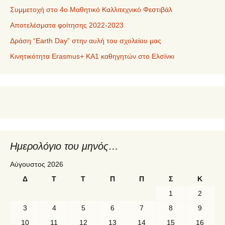
Συμμετοχή στο 4ο Μαθητικό Καλλιτεχνικό Φεστιβάλ
Αποτελέσματα φοίτησης 2022-2023
Δράση “Earth Day” στην αυλή του σχολείου μας
Κινητικότητα Erasmus+ KA1 καθηγητών στο Ελσίνκι
Ημερολόγιο του μηνός…
Αύγουστος 2026
Δ
Τ
Τ
Π
Π
Σ
Κ
1
2
3
4
5
6
7
8
9
10
11
12
13
14
15
16