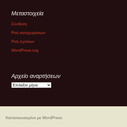
Μεταστοιχεία
Σύνδεση
Ροή καταχωρίσεων
Ροή σχολίων
WordPress.org
Αρχείο αναρτήσεων
Α
ρ
χ
ε
ί
ο
Κατασκευασμένο με WordPress
α
ν