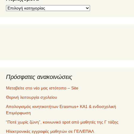
Π
ε
ρ
ι
ε
χ
ό
μ
ε
ν
α
Πρόσφατες ανακοινώσεις
Μεταβείτε στο νέο μας ιστότοπο – Site
Θερινή λειτουργία σχολείου
Απολογισμός κινητικοτήτων Erasmus+ ΚΑ1 & ενδοσχολική
Επιμόρφωση
“Ποτέ χωρίς ζώνη”, κοινωνικό spot από μαθητές της Γ τάξης
Ηλεκτρονικές εγγραφές μαθητών σε ΓΕΛ/ΕΠΑΛ