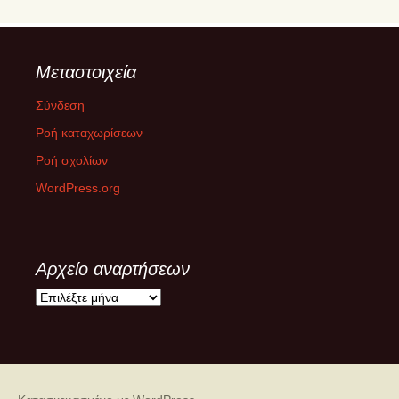
Μεταστοιχεία
Σύνδεση
Ροή καταχωρίσεων
Ροή σχολίων
WordPress.org
Αρχείο αναρτήσεων
Α
ρ
χ
ε
ί
ο