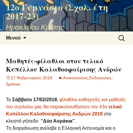
12ο Γυμνάσιο (Σχολ. έτη
2017-23)
Ηρακλείου Κρήτης
Μετάβαση
Αναζήτ
Μενού
σε
για:
περιεχόμενο
Μαθητές-φίλαθλοι στον τελικό
Κυπέλλου Καλαθοσφαίρισης Ανδρών
17 Φεβρουαρίου 2018
Ανακοινώσεις
,
Εκδηλώσεις-
Δράσεις
Το
Σάββατο 17/02/2018
,
φίλαθλοι καθηγητές και μαθητές
του σχολείου μας θα παρακολουθήσουν τον 43ο
τελικό
Κυπέλλου Καλαθοσφαίρισης Ανδρών 2018
στο
κλειστό γήπεδο
“Δύο Αοράκια”
.
Τη διοργάνωση ανέλαβε η Ελληνική Αστυνομία και ο