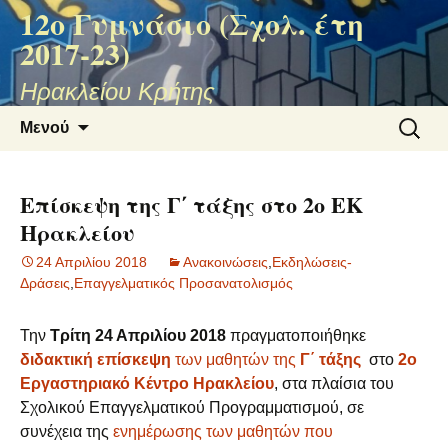
12ο Γυμνάσιο (Σχολ. έτη
2017-23)
Ηρακλείου Κρήτης
Μετάβαση
Αναζήτ
Μενού
σε
για:
περιεχόμενο
Επίσκεψη της Γ΄ τάξης στο 2ο ΕΚ
Ηρακλείου
24 Απριλίου 2018
Ανακοινώσεις
,
Εκδηλώσεις-
Δράσεις
,
Επαγγελματικός Προσανατολισμός
Την
Τρίτη 24 Απριλίου 2018
πραγματοποιήθηκε
διδακτική επίσκεψη
των μαθητών της
Γ΄ τάξης
στο
2ο
Εργαστηριακό Κέντρο Ηρακλείου
, στα πλαίσια του
Σχολικού Επαγγελματικού Προγραμματισμού, σε
συνέχεια της
ενημέρωσης των μαθητών που