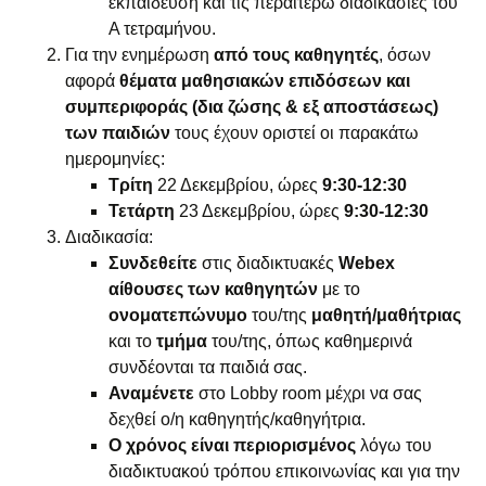
εκπαίδευση και τις περαιτέρω διαδικασίες του
Α τετραμήνου.
Για την ενημέρωση
από τους καθηγητές
, όσων
αφορά
θέματα μαθησιακών επιδόσεων και
συμπεριφοράς (δια ζώσης & εξ αποστάσεως)
των παιδιών
τους έχουν οριστεί οι παρακάτω
ημερομηνίες:
Τρίτη
22 Δεκεμβρίου, ώρες
9:30-12:30
Τετάρτη
23 Δεκεμβρίου, ώρες
9:30-12:30
Διαδικασία:
Συνδεθείτε
στις διαδικτυακές
Webex
αίθουσες των καθηγητών
με το
ονοματεπώνυμο
του/της
μαθητή/μαθήτριας
και το
τμήμα
του/της, όπως καθημερινά
συνδέονται τα παιδιά σας.
Αναμένετε
στο Lobby room μέχρι να σας
δεχθεί ο/η καθηγητής/καθηγήτρια.
Ο χρόνος είναι περιορισμένος
λόγω του
διαδικτυακού τρόπου επικοινωνίας και για την