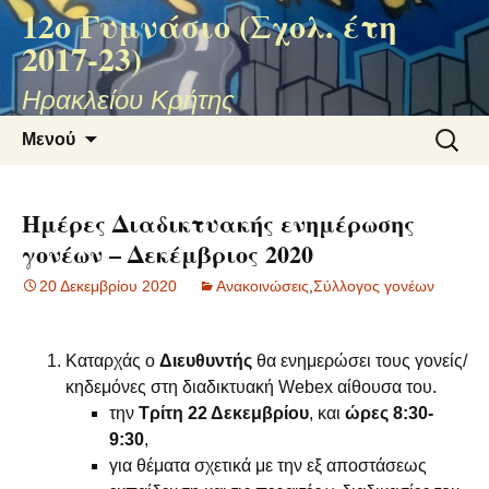
12ο Γυμνάσιο (Σχολ. έτη
2017-23)
Ηρακλείου Κρήτης
Μετάβαση
Αναζήτ
Μενού
σε
για:
περιεχόμενο
Ημέρες Διαδικτυακής ενημέρωσης
γονέων – Δεκέμβριος 2020
20 Δεκεμβρίου 2020
Ανακοινώσεις
,
Σύλλογος γονέων
Καταρχάς ο
Διευθυντής
θα ενημερώσει τους γονείς/
κηδεμόνες στη διαδικτυακή Webex αίθουσα του.
την
Τρίτη
22 Δεκεμβρίου
, και
ώρες 8:30-
9:30
,
για θέματα σχετικά με την εξ αποστάσεως