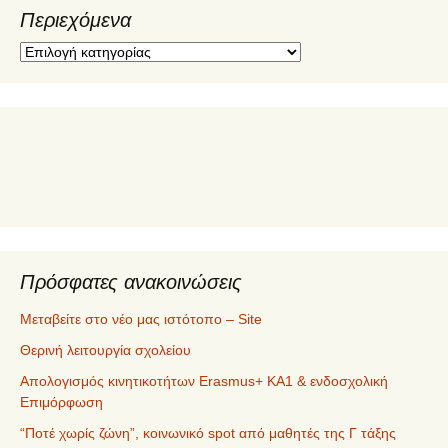
Περιεχόμενα
Π
ε
ρ
ι
ε
χ
ό
μ
ε
ν
α
Πρόσφατες ανακοινώσεις
Μεταβείτε στο νέο μας ιστότοπο – Site
Θερινή λειτουργία σχολείου
Απολογισμός κινητικοτήτων Erasmus+ ΚΑ1 & ενδοσχολική
Επιμόρφωση
“Ποτέ χωρίς ζώνη”, κοινωνικό spot από μαθητές της Γ τάξης