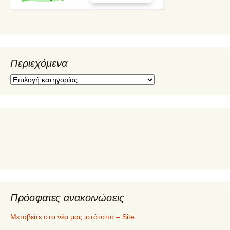
Περιεχόμενα
Π
ε
ρ
ι
ε
χ
ό
μ
ε
ν
α
Πρόσφατες ανακοινώσεις
Μεταβείτε στο νέο μας ιστότοπο – Site