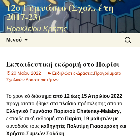
12ο Γυμνάσιο (Σχολ. έτη
2017-23)
Ηρακλείου Κρήτης
Μετάβαση
Αναζήτ
Μενού
σε
για:
περιεχόμενο
Εκπαιδευτική εκδρομή στο Παρίσι
20 Μαΐου 2022
Εκδηλώσεις-Δράσεις
,
Προγράμματα
Σχολικών Δραστηριοτήτων
Το χρονικό διάστημα
από 12 έως 15 Απριλίου 2022
πραγματοποιήθηκε στα πλαίσια πρόσκλησης από το
Ελληνικό Γυμνάσιο Παρισιού Chatenay-Malabry
,
εκπαιδευτική εκδρομή στο
Παρίσι, 19 μαθητών
με
συνοδούς τους
καθηγητές Πολυτίμη Γκιαουράκη
και
Χρήστο-Συμεών Σολάκη
.