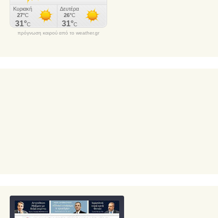
πρόγνωση καιρού από το weather.gr