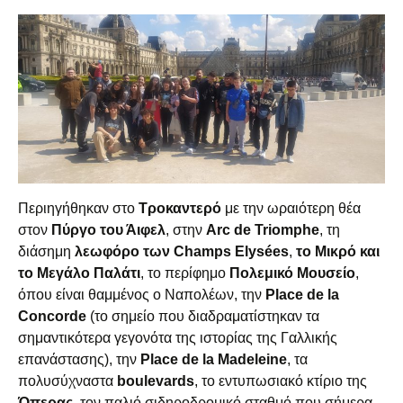
Περιηγήθηκαν στο
Τροκαντερό
με την ωραιότερη θέα
στον
Πύργο του Άιφελ
, στην
Arc de Triomphe
, τη
διάσημη
λεωφόρο των Champs Elysées
,
το Mικρό και
το Mεγάλο Παλάτι
, το περίφημο
Πολεμικό Μουσείο
,
όπου είναι θαμμένος ο Ναπολέων, την
Place de la
Concorde
(το σημείο που διαδραματίστηκαν τα
σημαντικότερα γεγονότα της ιστορίας της Γαλλικής
επανάστασης), την
Place de la Madeleine
, τα
πολυσύχναστα
boulevards
, το εντυπωσιακό κτίριο της
Όπερας
, τον παλιό σιδηροδρομικό σταθμό που σήμερα