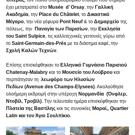
έχει μετατραπεί στο
Μusée d’ Orsay
, την
Γαλλική
Ακαδημία
, την
Place du Châtelet
, το
Δικαστικό
Μέγαρο
, την νέα γέφυρα
Pont Neuf
& το
Δημαρχείο
της
πόλεως, την
Παναγία των Παρισίων
, την
Εκκλησία
του Saint Sulpice
, τις καλλιτεχνικές γειτονιές γύρω από
το
Saint-Germain-des-Prés
με τα διάσημα καφέ, την
Σχολή Καλών Τεχνών
.
Επίσης επισκέφθηκαν το
Ελληνικό Γυμνάσιο Παρισιού
Chatenay-Malabry
και το
Μουσείο του Λούβρου
και
περπάτησαν τη
λεωφόρο των Ηλυσίων
Πεδίων (Avenue des Champs-Elysees)
. Ακολούθησε
ολοήμερη εκδρομή στην υπέροχη
Νορμανδία (Όνφλερ,
Ντοβίλ, Tροβίλ)
. Την τελευταία ημέρα επισκέφθηκαν την
Πλατεία της Βαστίλης
και τις συνοικίες
Μαραί,, Quartier
Latin και τον Άγιο Σουλπίκιο.