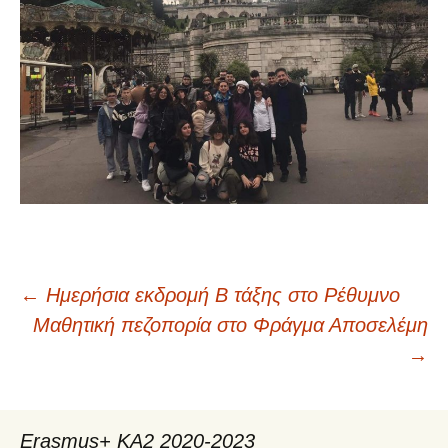
←
Ημερήσια εκδρομή Β τάξης στο Ρέθυμνο
Πλοήγηση
Μαθητική πεζοπορία στο Φράγμα Αποσελέμη
→
άρθρων
Erasmus+ KA2 2020-2023